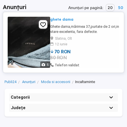
Anunțuri
20
50
Anunțuri pe pagină:
ghete dama
Ghete dama,mărimea 37,purtate de 2 ori,in
stare excelenta, fara defecte.
Slatina, Olt
12 iunie
70 RON
80 RON
5
Telefon validat
Publi24
Anunțuri
Moda si accesorii
Incaltaminte
Categorii
Județe