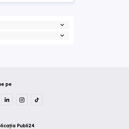
ne pe
licația Publi24