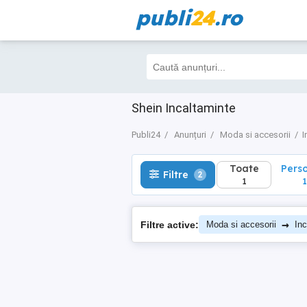
publi
24
.ro
Toate
Perso
Filtre
2
1
1
Shein Incaltaminte
Publi24
Anunțuri
Moda si accesorii
I
Toate
Pers
Filtre
2
1
1
→
Filtre active:
Moda si accesorii
Inc