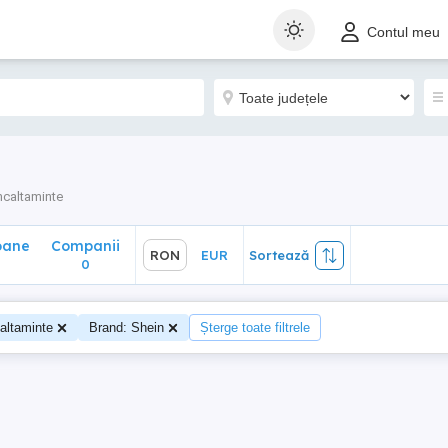
ane
Companii
RON
EUR
Sortează
Contul meu
0
ncaltaminte
oane
Companii
RON
EUR
Sortează
0
altaminte
Brand: Shein
Șterge toate filtrele