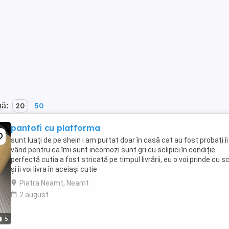
nă:
20
50
pantofi cu platforma
sunt luați de pe shein i am purtat doar în casă cat au fost probați îi
vând pentru ca îmi sunt incomozi sunt gri cu sclipici în condiție
perfectă cutia a fost stricată pe timpul livrării, eu o voi prinde cu s
și îi voi livra în aceiași cutie
Piatra Neamt, Neamt
2 august
5