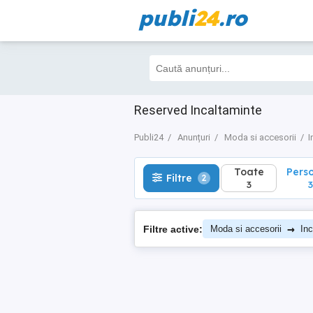
publi
24
.ro
Toate
Perso
Filtre
2
3
3
Reserved Incaltaminte
Publi24
Anunțuri
Moda si accesorii
I
Toate
Pers
Filtre
2
3
3
→
Filtre active:
Moda si accesorii
Inc