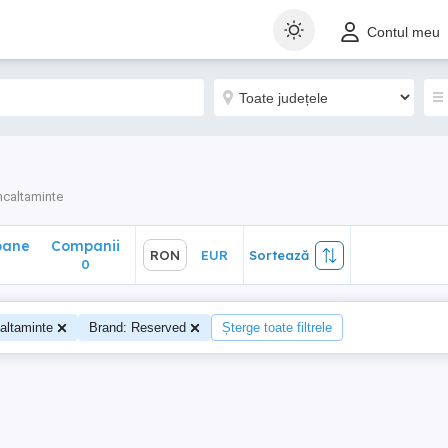
ane
Companii
RON
EUR
Sortează
Contul meu
0
ncaltaminte
oane
Companii
RON
EUR
Sortează
0
altaminte
Brand: Reserved
Șterge toate filtrele