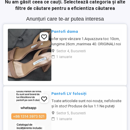
Nu am găsit ceea ce cauți.
Selectează categoria și alte
filtre de căutare pentru a eficientiza căutarea
Anunțuri care te-ar putea interesa
Pantofi dama
ofer spre vânzare 1.Aquazzura toc 10cm,
lungime 26cm ,marimea 40. ORIGINALI noi
pret 500 lei. 2.Michael Kors toc 9 cm ,
Sector 4, Bucuresti
lungime 26cm, mărimea 40.purtati o
1 ianuarie
singura data la un eveniment. pret 300 de
lei. 3.Salvadore Ferragamo, toc 8 cm,
lungime 26cm , marimea 40. purtati o
singura data. Nu au defecte, ...
Pantofi LV folosiți
Toate articolele sunt noi-nouțe, nefolosite
și în stoc! Produse de lux 1:1 Ne puteți
contacta și prin WhatsApp (+86)(1314)
Sector 5, Bucuresti
(3973)(521) pentru o reducere de 5-10
1 ianuarie
USD. De asemenea, vindem: încălțăminte,
curele, ochelari de soare, îmbrăcăminte,