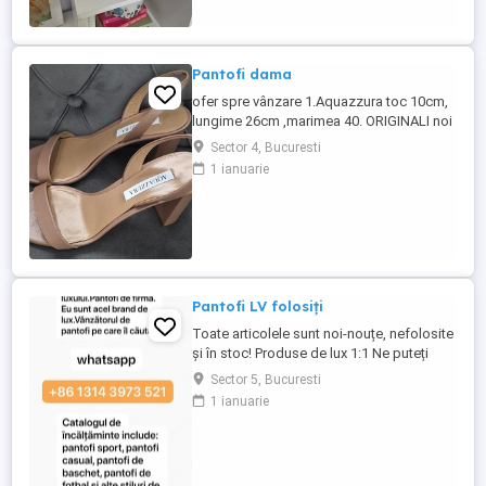
casual, office sau elegante. Realizați din
piele naturală de calitate, oferă confort și
un aspect ...
Pantofi dama
ofer spre vânzare 1.Aquazzura toc 10cm,
lungime 26cm ,marimea 40. ORIGINALI noi
pret 500 lei. 2.Michael Kors toc 9 cm ,
Sector 4, Bucuresti
lungime 26cm, mărimea 40.purtati o
1 ianuarie
singura data la un eveniment. pret 300 de
lei. 3.Salvadore Ferragamo, toc 8 cm,
lungime 26cm , marimea 40. purtati o
singura data. Nu au defecte, ...
Pantofi LV folosiți
Toate articolele sunt noi-nouțe, nefolosite
și în stoc! Produse de lux 1:1 Ne puteți
contacta și prin WhatsApp (+86)(1314)
Sector 5, Bucuresti
(3973)(521) pentru o reducere de 5-10
1 ianuarie
USD. De asemenea, vindem: încălțăminte,
curele, ochelari de soare, îmbrăcăminte,
ceasuri, genți și multe altele.