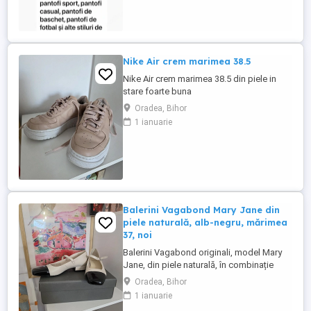
ceasuri, genți și multe altele.
Nike Air crem marimea 38.5
Nike Air crem marimea 38.5 din piele in
stare foarte buna
Oradea, Bihor
1 ianuarie
Balerini Vagabond Mary Jane din
piele naturală, alb-negru, mărimea
37, noi
Balerini Vagabond originali, model Mary
Jane, din piele naturală, în combinație
elegantă de alb și negru, mărimea 37, noi,
Oradea, Bihor
nepurtați. Un model clasic reinterpretat
1 ianuarie
într-un stil modern, perfect pentru ținute