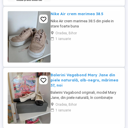
Nike Air crem marimea 38.5
Nike Air crem marimea 38.5 din piele in
stare foarte buna
Oradea, Bihor
1 ianuarie
Balerini Vagabond Mary Jane din
piele naturală, alb-negru, mărimea
37, noi
Balerini Vagabond originali, model Mary
Jane, din piele naturală, în combinație
elegantă de alb și negru, mărimea 37, noi,
Oradea, Bihor
nepurtați. Un model clasic reinterpretat
1 ianuarie
într-un stil modern, perfect pentru ținute
casual, office sau elegante. Realizați din
piele naturală de calitate, oferă confort și