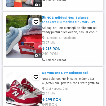
Telefon validat
5
NOI: adidași New Balance
sneakers NB mărimea numărul 39
Adidași noi, într-o nuanță de albastru, stil
trendy pentru orice ocazie, casual, cool ;
femei damă bărbați unisex
Hunedoara, Hunedoara
27 iulie
215 RON
240 RON
5
Telefon validat
De vanzare New Balance noi
New Balance , Noi în cutie , mărime Eur
40,5 25.5 cm , pret 299 ron Livrare gratiuită
in Cluj Napoca Plata anticipata in cont plus
Cluj-Napoca, Cluj
transportul ptr. alte localități
26 iulie
299 RON
349 RON