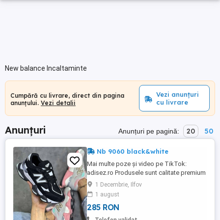
New balance Incaltaminte
Vezi anunțuri
Cumpără cu livrare, direct din pagina
cu livrare
anunțului.
Vezi detalii
Anunțuri
20
50
Anunțuri pe pagină:
Nb 9060 black&white
Mai multe poze și video pe TikTok:
adisez.ro Produsele sunt calitate premium
MODEL UNISEX Marimi: : 40 | 41 | 42 | 43 |
1 Decembrie, Ilfov
44 New Balance 9060 Black&White , livrare
1 august
imediata din stoc! Caracteristici Culoare:
285 RON
negru, alb Imprimeu: uni Stil: pastel,
casual Material: material sintetic ...