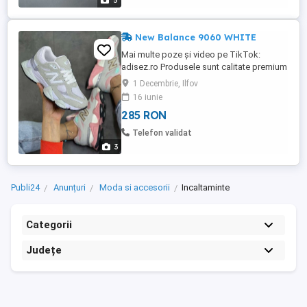
5
New Balance 9060 WHITE
Mai multe poze și video pe TikTok:
adisez.ro Produsele sunt calitate premium
MODEL UNISEX Marimi: : 40 | 41 | 42 | 43 |
1 Decembrie, Ilfov
44 New Balance 9060 White , livrare
16 iunie
imediata din stoc! Caracteristici Culoare:
285 RON
alb Imprimeu: uni Stil: pastel, casual
Material: material sintetic Varf: rotund ...
Telefon validat
3
Publi24
Anunțuri
Moda si accesorii
Incaltaminte
Categorii
Județe