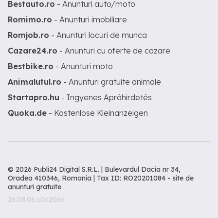
Bestauto.ro
- Anunturi auto/moto
Romimo.ro
- Anunturi imobiliare
Romjob.ro
- Anunturi locuri de munca
Cazare24.ro
- Anunturi cu oferte de cazare
Bestbike.ro
- Anunturi moto
Animalutul.ro
- Anunturi gratuite animale
Startapro.hu
- Ingyenes Apróhirdetés
Quoka.de
- Kostenlose Kleinanzeigen
© 2026 Publi24 Digital S.R.L. | Bulevardul Dacia nr 34,
Oradea 410346, Romania | Tax ID: RO20201084 -
site de
anunturi gratuite
26.08.06.c0c206c