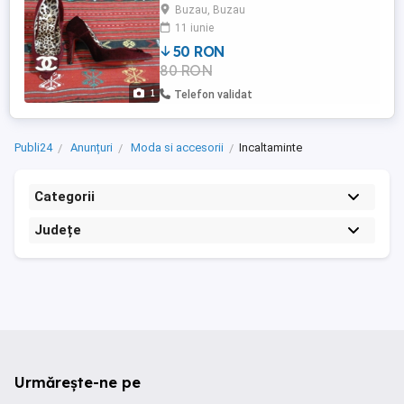
Buzau, Buzau
11 iunie
50 RON
80 RON
1
Telefon validat
Publi24
Anunțuri
Moda si accesorii
Incaltaminte
Categorii
Județe
Urmărește-ne pe