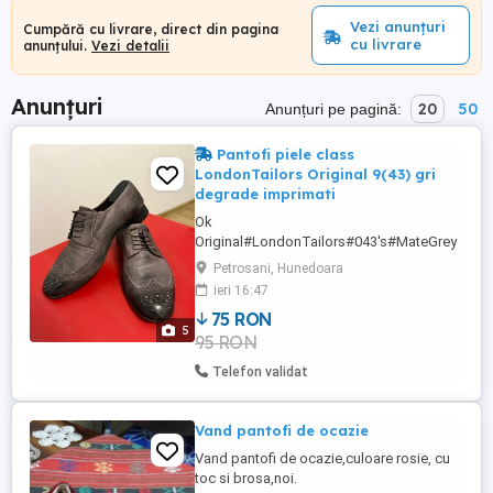
Vezi anunțuri
Cumpără cu livrare, direct din pagina
cu livrare
anunțului.
Vezi detalii
Anunțuri
20
50
Anunțuri pe pagină:
Pantofi piele class
LondonTailors Original 9(43) gri
degrade imprimati
Ok
Original#LondonTailors#043's#MateGrey
Cizme piele gri in degrade cu imprimeuri
Petrosani, Hunedoara
captusite, marime : EUR43 UK9 US10 cu
ieri 16:47
talpa si calapod clasic, foarte comozi,
75 RON
talpi aderente. In stare foarte bune, eu nu i-
5
95 RON
am putut folosi fiind prea mari si am primit
altii. Poate foloseste cuiva,de aici si pretul,
Telefon validat
...
Vand pantofi de ocazie
Vand pantofi de ocazie,culoare rosie, cu
toc si brosa,noi.