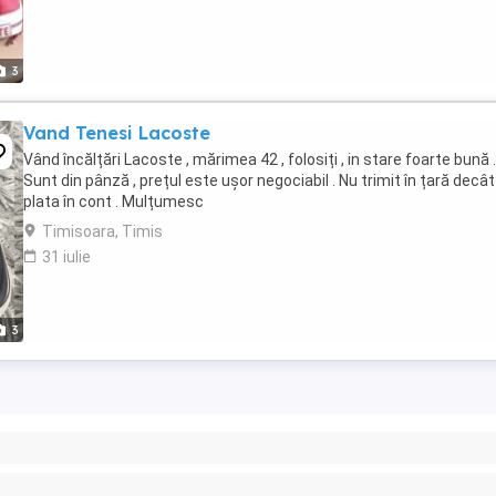
3
Vand Tenesi Lacoste
Vând încălțări Lacoste , mărimea 42 , folosiți , in stare foarte bună .
Sunt din pânză , prețul este ușor negociabil . Nu trimit în țară decât
plata în cont . Mulțumesc
Timisoara, Timis
31 iulie
3