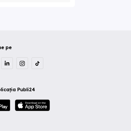
ne pe
licația Publi24