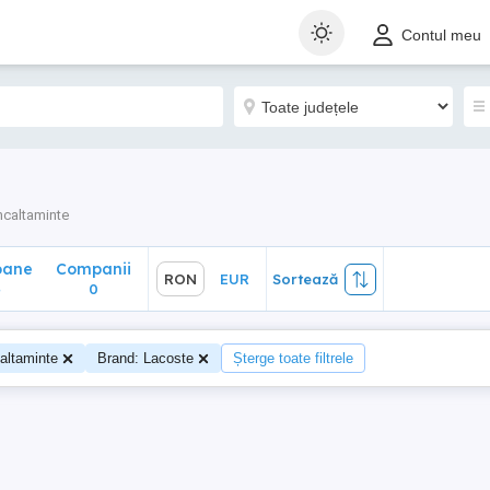
ane
Companii
RON
EUR
Sortează
Contul meu
0
ncaltaminte
oane
Companii
RON
EUR
Sortează
4
0
altaminte
Brand: Lacoste
Șterge toate filtrele