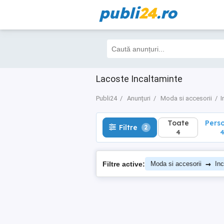
publi
24
.ro
Toate
Perso
Filtre
2
4
4
Lacoste Incaltaminte
Publi24
Anunțuri
Moda si accesorii
I
Toate
Pers
Filtre
2
4
→
Filtre active:
Moda si accesorii
Inc