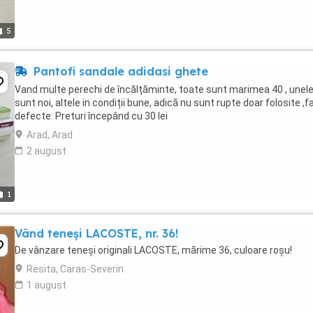
5
Pantofi sandale adidasi ghete
Vand multe perechi de încălțăminte, toate sunt marimea 40 , unel
sunt noi, altele in condiții bune, adică nu sunt rupte doar folosite ,f
defecte. Preturi începând cu 30 lei
Arad, Arad
2 august
1
Vând teneși LACOSTE, nr. 36!
De vânzare teneși originali LACOSTE, mărime 36, culoare roșu!
Resita, Caras-Severin
1 august