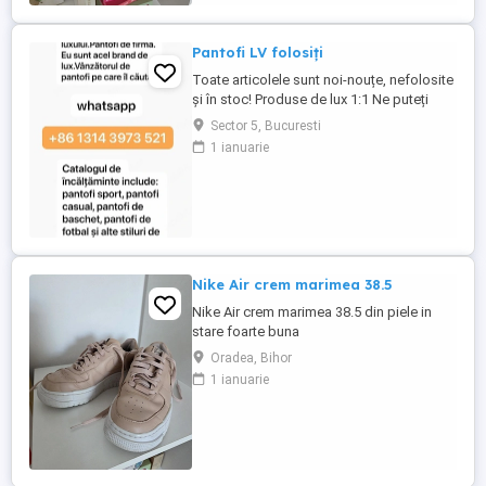
piele naturală de calitate, oferă confort și
un aspect ...
Pantofi LV folosiți
Toate articolele sunt noi-nouțe, nefolosite
și în stoc! Produse de lux 1:1 Ne puteți
contacta și prin WhatsApp (+86)(1314)
Sector 5, Bucuresti
(3973)(521) pentru o reducere de 5-10
1 ianuarie
USD. De asemenea, vindem: încălțăminte,
curele, ochelari de soare, îmbrăcăminte,
ceasuri, genți și multe altele.
Nike Air crem marimea 38.5
Nike Air crem marimea 38.5 din piele in
stare foarte buna
Oradea, Bihor
1 ianuarie