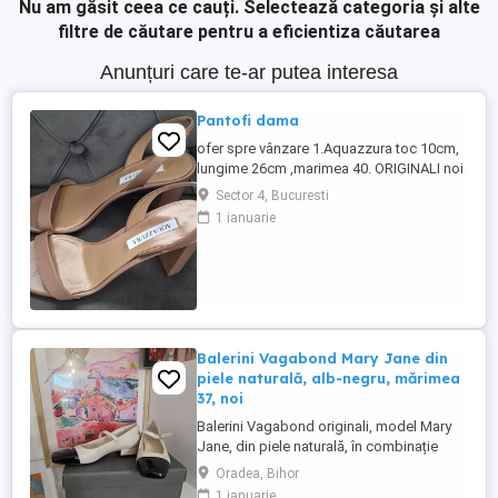
Nu am găsit ceea ce cauți.
Selectează categoria și alte
filtre de căutare pentru a eficientiza căutarea
Anunțuri care te-ar putea interesa
Pantofi dama
ofer spre vânzare 1.Aquazzura toc 10cm,
lungime 26cm ,marimea 40. ORIGINALI noi
pret 500 lei. 2.Michael Kors toc 9 cm ,
Sector 4, Bucuresti
lungime 26cm, mărimea 40.purtati o
1 ianuarie
singura data la un eveniment. pret 300 de
lei. 3.Salvadore Ferragamo, toc 8 cm,
lungime 26cm , marimea 40. purtati o
singura data. Nu au defecte, ...
Balerini Vagabond Mary Jane din
piele naturală, alb-negru, mărimea
37, noi
Balerini Vagabond originali, model Mary
Jane, din piele naturală, în combinație
elegantă de alb și negru, mărimea 37, noi,
Oradea, Bihor
nepurtați. Un model clasic reinterpretat
1 ianuarie