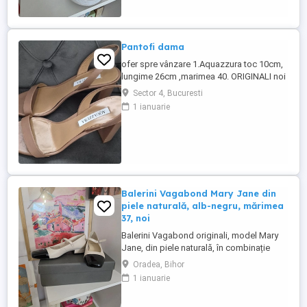
Pantofi dama
ofer spre vânzare 1.Aquazzura toc 10cm,
lungime 26cm ,marimea 40. ORIGINALI noi
pret 500 lei. 2.Michael Kors toc 9 cm ,
Sector 4, Bucuresti
lungime 26cm, mărimea 40.purtati o
1 ianuarie
singura data la un eveniment. pret 300 de
lei. 3.Salvadore Ferragamo, toc 8 cm,
lungime 26cm , marimea 40. purtati o
singura data. Nu au defecte, ...
Balerini Vagabond Mary Jane din
piele naturală, alb-negru, mărimea
37, noi
Balerini Vagabond originali, model Mary
Jane, din piele naturală, în combinație
elegantă de alb și negru, mărimea 37, noi,
Oradea, Bihor
nepurtați. Un model clasic reinterpretat
1 ianuarie
într-un stil modern, perfect pentru ținute
casual, office sau elegante. Realizați din