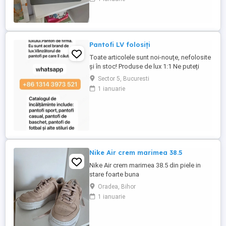
într-un stil modern, perfect pentru ținute
casual, office sau elegante. Realizați din
piele naturală de calitate, oferă confort și
un aspect ...
Pantofi LV folosiți
Toate articolele sunt noi-nouțe, nefolosite
și în stoc! Produse de lux 1:1 Ne puteți
contacta și prin WhatsApp (+86)(1314)
Sector 5, Bucuresti
(3973)(521) pentru o reducere de 5-10
1 ianuarie
USD. De asemenea, vindem: încălțăminte,
curele, ochelari de soare, îmbrăcăminte,
ceasuri, genți și multe altele.
Nike Air crem marimea 38.5
Nike Air crem marimea 38.5 din piele in
stare foarte buna
Oradea, Bihor
1 ianuarie