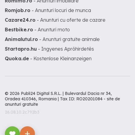
Romimo.ro
- Anunturi imobiliare
Romjob.ro
- Anunturi locuri de munca
Cazare24.ro
- Anunturi cu oferte de cazare
Bestbike.ro
- Anunturi moto
Animalutul.ro
- Anunturi gratuite animale
Startapro.hu
- Ingyenes Apróhirdetés
Quoka.de
- Kostenlose Kleinanzeigen
© 2026 Publi24 Digital S.R.L. | Bulevardul Dacia nr 34,
Oradea 410346, Romania | Tax ID: RO20201084 -
site de
anunturi gratuite
26.08.10.2c792b3