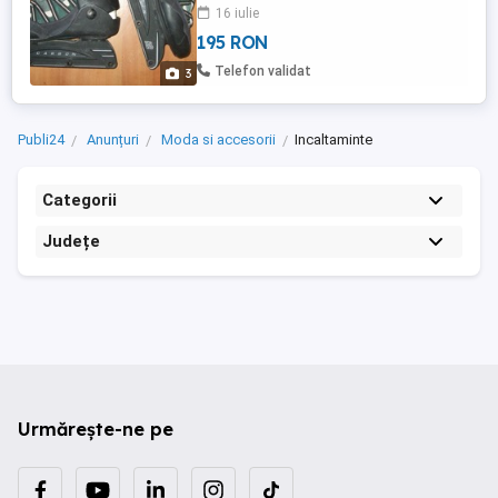
(durometru 78A) cadru compozitie carbon
16 iulie
și inchidere cu șiret + clemă reglabilă.
195 RON
Predare personală S1 trimit în țară prin
poșta română 26 lei. Vizitați și celelalte
Telefon validat
3
anunțuri ale ...
Publi24
Anunțuri
Moda si accesorii
Incaltaminte
Categorii
Județe
Urmărește-ne pe