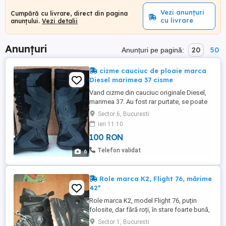
Vezi anunțuri
Cumpără cu livrare, direct din pagina
cu livrare
anunțului.
Vezi detalii
Anunțuri
20
50
Anunțuri pe pagină:
cizme cauciuc de ploaie marca
Diesel marimea 37 cisme
Vand cizme din cauciuc originale Diesel,
marimea 37. Au fost rar purtate, se poate
deduce si din imagini ca se regasesc in
Sector 6, Bucuresti
stare foarte buna, nu sunt sparte, iar
ieri 11:10
orificile prin care trece siretul nu strapung
100 RON
cizma la interior. Nu deranjati aiurea cu
impuneri de pret sau alte penibilitati! Dacă
Telefon validat
6
chiar ...
Role marca K2, Flight 76, mărime
42*
Role marca K2, model Flight 76, puțin
folosite, dar fără roți, în stare foarte bună,
marime 42, pentru diametru roti 72mm
Sector 1, Bucuresti