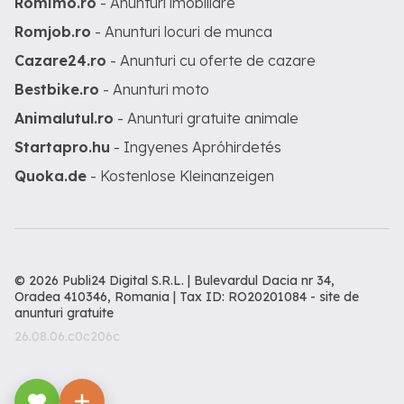
Romimo.ro
- Anunturi imobiliare
Romjob.ro
- Anunturi locuri de munca
Cazare24.ro
- Anunturi cu oferte de cazare
Bestbike.ro
- Anunturi moto
Animalutul.ro
- Anunturi gratuite animale
Startapro.hu
- Ingyenes Apróhirdetés
Quoka.de
- Kostenlose Kleinanzeigen
© 2026 Publi24 Digital S.R.L. | Bulevardul Dacia nr 34,
Oradea 410346, Romania | Tax ID: RO20201084 -
site de
anunturi gratuite
26.08.06.c0c206c