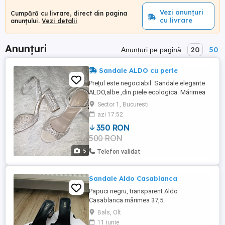
Vezi anunțuri
Cumpără cu livrare, direct din pagina
cu livrare
anunțului.
Vezi detalii
Anunțuri
20
50
Anunțuri pe pagină:
Sandale ALDO cu perle
Prețul este negociabil. Sandale elegante
ALDO,albe ,din piele ecologica. Mărimea
39.Purtate o singura data.
Sector 1, Bucuresti
azi 17:52
350 RON
500 RON
5
Telefon validat
Sandale Aldo Casablanca
Papuci negru, transparent Aldo
Casablanca mărimea 37,5
Bals, Olt
11 iunie