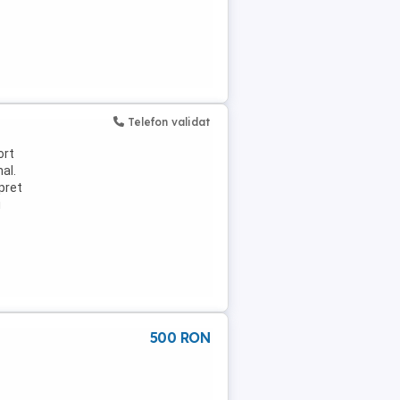
Telefon validat
ort
al.
pret
i
500 RON