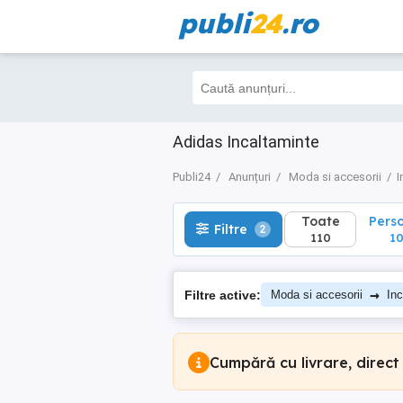
publi
24
.ro
Toate
Perso
Filtre
2
110
105
Adidas Incaltaminte
Publi24
Anunțuri
Moda si accesorii
I
Toate
Pers
Filtre
2
110
10
→
Filtre active:
Moda si accesorii
Inc
Cumpără cu livrare, direct