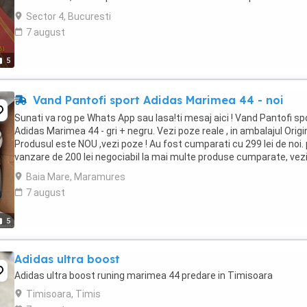
35,5 cm. Materialul este lejer, respirabil, ...
Sector 4, Bucuresti
7 august
5
Vand Pantofi sport Adidas Marimea 44 - noi
Sunati va rog pe Whats App sau lasa!ti mesaj aici ! Vand Pantofi sp
Adidas Marimea 44 - gri + negru. Vezi poze reale , in ambalajul Origin
Produsul este NOU ,vezi poze ! Au fost cumparati cu 299 lei de noi. 
vanzare de 200 lei negociabil la mai multe produse cumparate, vez
anunturile ...
Baia Mare, Maramures
7 august
5
Adidas ultra boost
Adidas ultra boost runing marimea 44 predare in Timisoara
Timisoara, Timis