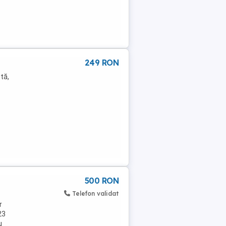
249 RON
tă,
500 RON
Telefon validat
r
23
u