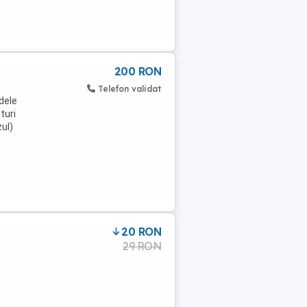
200 RON
Telefon validat
dele
turi
zul)
20 RON
29 RON