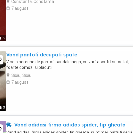
Constanta, Constanta
7 august
5
Vand pantofi decupati spate
V nd o pereche de pantofi sandale negri, cu varf ascutit si toc lat,
foarte comozi si placuti
Sibiu, Sibiu
7 august
3
Vand adidasi firma adidas spider, tip gheata
Vand adidasi firma adidas spider, tip gheata, sunt mai inaltuti decâ