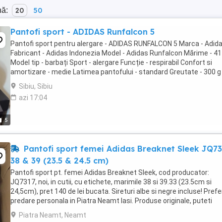
nă:
20
50
Pantofi sport - ADIDAS Runfalcon 5
Pantofi sport pentru alergare - ADIDAS RUNFALCON 5 Marca - Adid
Fabricant - Adidas Indonezia Model - Adidas Runfalcon Mărime - 41
Model tip - barbați Sport - alergare Funcție - respirabil Confort si
amortizare - medie Latimea pantofului - standard Greutate - 300 g
(extrem de ușori) Culoare - negru ...
Sibiu, Sibiu
azi 17:04
5
Pantofi sport femei Adidas Breaknet Sleek JQ73
38 & 39 (23.5 & 24.5 cm)
Pantofi sport pt. femei Adidas Breaknet Sleek, cod producator:
JQ7317, noi, in cutii, cu etichete, marimile 38 si 39.33 (23.5cm si
24,5cm), pret 140 de lei bucata. Sireturi albe si negre incluse! Prefe
predare personala in Piatra Neamt Iasi. Produse originale, puteti
verifica dupa codul producatorului ...
Piatra Neamt, Neamt