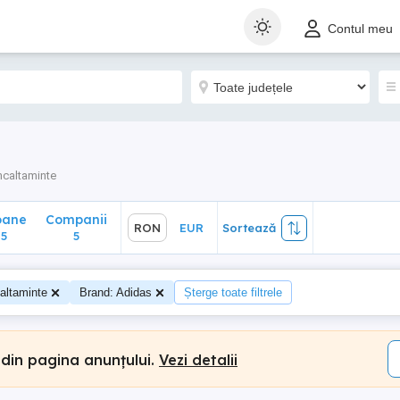
ane
Companii
RON
EUR
Sortează
Contul meu
5
ncaltaminte
oane
Companii
RON
EUR
Sortează
5
5
altaminte
Brand: Adidas
Șterge toate filtrele
 din pagina anunțului.
Vezi detalii