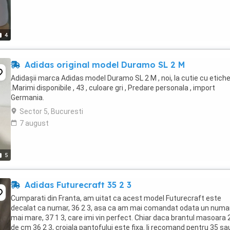
4
Adidas original model Duramo SL 2 M
Adidașii marca Adidas model Duramo SL 2 M , noi, la cutie cu etiche
.Marimi disponibile , 43 , culoare gri , Predare personala , import
Germania.
Sector 5, Bucuresti
7 august
5
Adidas Futurecraft 35 2 3
Cumparati din Franta, am uitat ca acest model Futurecraft este
decalat ca numar, 36 2 3, asa ca am mai comandat odata un numa
mai mare, 37 1 3, care imi vin perfect. Chiar daca brantul masoara 
de cm 36 2 3, croiala pantofului este fixa. Ii recomand pentru 35 sa