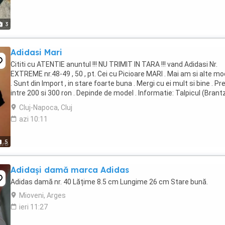
3
Adidasi Mari
Cititi cu ATENTIE anuntul !!! NU TRIMIT IN TARA !!! vand Adidasi Nr.
EXTREME nr.48-49 , 50 , pt. Cei cu Picioare MARI . Mai am si alte mo
. Sunt din Import , in stare foarte buna . Mergi cu ei mult si bine . Pre
intre 200 si 300 ron . Depinde de model . Informatie: Talpicul (Brant
are 32 ...
Cluj-Napoca, Cluj
azi 10:11
5
Adidași damă marca Adidas
Adidas damă nr. 40 Lățime 8.5 cm Lungime 26 cm Stare bună.
Mioveni, Arges
ieri 11:27