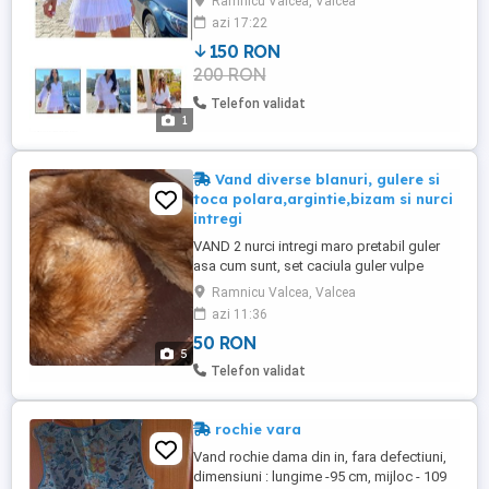
Ramnicu Valcea, Valcea
azi 17:22
150 RON
200 RON
Telefon validat
1
Vand diverse blanuri, gulere si
toca polara,argintie,bizam si nurci
intregi
VAND 2 nurci intregi maro pretabil guler
asa cum sunt, set caciula guler vulpe
polara, vulpe argintie, bizam putin folosite
Ramnicu Valcea, Valcea
in familie.. PRET 50 Ron buc Toate ce se
azi 11:36
regasesc in pozele afisate pret total 250
50 RON
Separat Geanta voiaj pt blanuri perioada
5
interbelica 250 Ron Cutia lemn perioada
Telefon validat
interbelica pentru ...
rochie vara
Vand rochie dama din in, fara defectiuni,
dimensiuni : lungime -95 cm, mijloc - 109