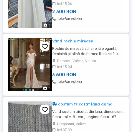
ieri 15:06
2 300 RON
Telefon validat
1
Vând rochie mireasa
Rochie de mireasă stil sirenă elegantă,
feminină și plină de farmec Realizată cu
un corset superb, ce se ajustează ușor
Ramnicu Valcea, Valcea
(potrivită pentru mărimile S, M, L). A fost
ieri 15:04
purtată doar seara la petrecere, arată
3 600 RON
impecabil ca nouă! Perfectă pentru o
mireasă care își dorește o siluetă de vis și
Telefon validat
o ținută care ...
5
costum tricotat lana dama
Vand costum tricotat din lana, dimensiuni :
fusta : talie- 81 cm., lungime fusta - 67
cm,pulover- bust-90 cm,lungime-59 cm,
Dragasani, Valcea
maneci-54 cm, culoare gri.Transportul
ieri 07:39