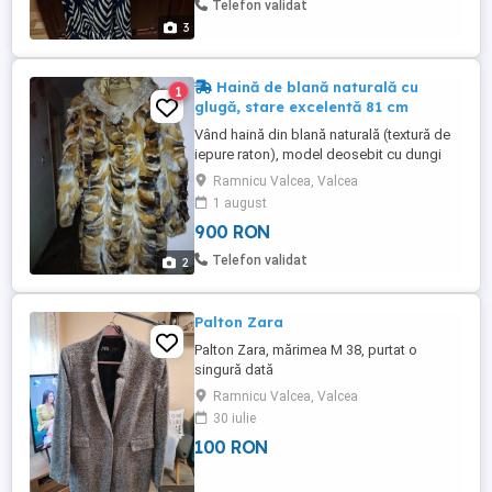
Telefon validat
3
Haină de blană naturală cu
1
glugă, stare excelentă 81 cm
Vând haină din blană naturală (textură de
iepure raton), model deosebit cu dungi
orizontale multicolore (maro, bej, gri).
Ramnicu Valcea, Valcea
Blana este foarte moale, mătăsoasă la
1 august
atingere și densă.Lungime: 81 cm.Stare:
900 RON
Foarte bună, bine întreținută.Detalii: Are
glugă și sistem de închidere discret. Este
Telefon validat
2
o piesă grea, autentică, ...
Palton Zara
Palton Zara, mărimea M 38, purtat o
singură dată
Ramnicu Valcea, Valcea
30 iulie
100 RON