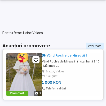
Pentru femei Haine Valcea
Anunțuri promovate
Vezi toate
Vând Rochie de Mireasă !
Vând Rochie de Mireasă , în star bună 8 10
, Mărimea L ,
Brezoi, Valcea
5 august
1 000 RON
Telefon validat
Promovat
3