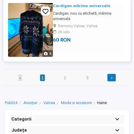
Cardigan mărime universala
Cardigan, nou cu etichetă, mărime
universala
Ramnicu Valcea, Valcea
28 iulie
60 RON
4
›
‹
1
2
3
Publi24
Anunțuri
Valcea
Moda si accesorii
Haine
Categorii
Județe