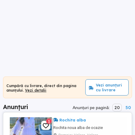
Vezi anunțuri
Cumpără cu livrare, direct din pagina
cu livrare
anunțului.
Vezi detalii
Anunțuri
20
50
Anunțuri pe pagină:
Rochita alba
1
Rochita noua alba de ocazie