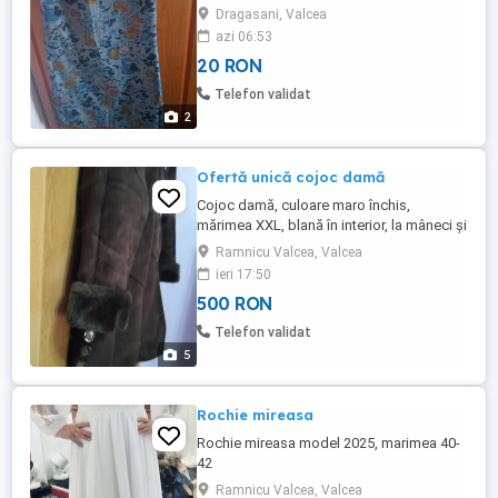
cm, croiala dreapta.
Dragasani, Valcea
azi 06:53
20 RON
Telefon validat
2
Ofertă unică cojoc damă
Cojoc damă, culoare maro închis,
mărimea XXL, blană în interior, la mâneci și
glugă, restul piele întoarsă. Glugă
Ramnicu Valcea, Valcea
detașabilă, se încheie cu nasturi, pentru
ieri 17:50
aspect nasturi laterali la baza cojocului.
500 RON
Telefon validat
5
Rochie mireasa
Rochie mireasa model 2025, marimea 40-
42
Ramnicu Valcea, Valcea