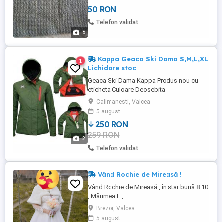
este gratuit.
50 RON
Telefon validat
6
Kappa Geaca Ski Dama S,M,L,XL
1
Lichidare stoc
Geaca Ski Dama Kappa Produs nou cu
eticheta Culoare Deosebita
"Fusta"zapada Impermeabilitate 10000
Calimanesti, Valcea
Respirabilitate 5000gr Rezistenta la vant
5 august
Buzunar pentru skipass pe maneca
250 RON
Marimi disponibile S, M , L, XL Predare
259 RON
personala in Ramnicu Valcea, Domeniul
2
Schiabil Transalpina ID: 233295678
Telefon validat
Vând Rochie de Mireasă !
Vând Rochie de Mireasă , în star bună 8 10
, Mărimea L ,
Brezoi, Valcea
5 august