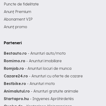
Puncte de fidelitate
Anunț Premium
Abonament VIP
Anunț promo
Parteneri
Bestauto.ro
- Anunturi auto/moto
Romimo.ro
- Anunturi imobiliare
Romjob.ro
- Anunturi locuri de munca
Cazare24.ro
- Anunturi cu oferte de cazare
Bestbike.ro
- Anunturi moto
Animalutul.ro
- Anunturi gratuite animale
Startapro.hu
- Ingyenes Apróhirdetés