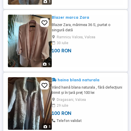
3
Blazer marca Zara
Blazer Zara, mărimea 36 S, purtat o
singură dată
Ramnicu Valcea, Valcea
30 iulie
100 RON
5
haina blană naturala
Vând haină blana naturala , fără defecțiuni
trimit și în țară preț 100 lei
Dragasani, Valcea
29 iulie
100 RON
Telefon validat
3