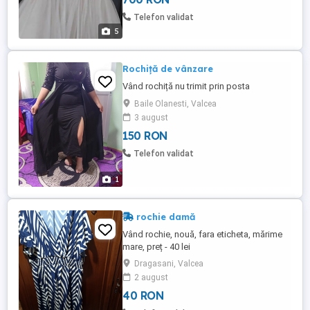
Telefon validat
5
Rochiță de vânzare
Vând rochiță nu trimit prin posta
Baile Olanesti, Valcea
3 august
150 RON
Telefon validat
1
rochie damă
Vând rochie, nouă, fara eticheta, mărime
mare, preț - 40 lei
Dragasani, Valcea
2 august
40 RON