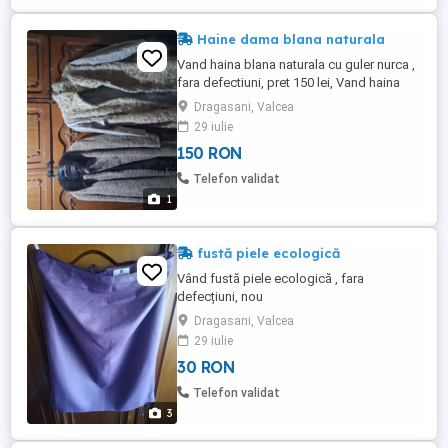
Haine dama blana naturala
Vand haina blana naturala cu guler nurca ,
fara defectiuni, pret 150 lei, Vand haina
blana naturala ,pret 100 lei
Dragasani, Valcea
29 iulie
150 RON
Telefon validat
1
fustă piele ecologică
Vând fustă piele ecologică , fara
defecțiuni, nou
Dragasani, Valcea
29 iulie
30 RON
Telefon validat
3