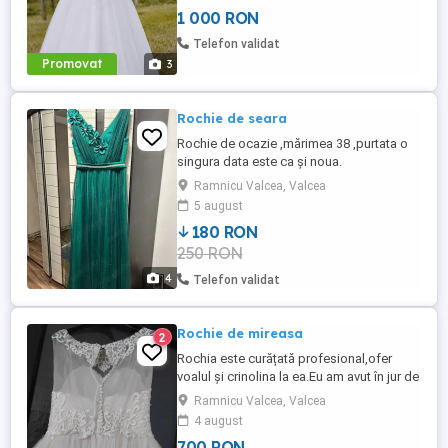
1 000 RON
Telefon validat
Promovat
3
Rochie de seara
Rochie de ocazie ,mărimea 38 ,purtata o
singura data este ca și noua.
Ramnicu Valcea, Valcea
5 august
180 RON
250 RON
4
Telefon validat
Rochie de mireasa
2
Rochia este curățată profesional,ofer
voalul și crinolina la ea.Eu am avut în jur de
64_65kg și 1,62m . Este de culoare ivoire
Ramnicu Valcea, Valcea
4 august
700 RON