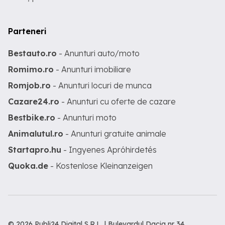
Parteneri
Bestauto.ro
- Anunturi auto/moto
Romimo.ro
- Anunturi imobiliare
Romjob.ro
- Anunturi locuri de munca
Cazare24.ro
- Anunturi cu oferte de cazare
Bestbike.ro
- Anunturi moto
Animalutul.ro
- Anunturi gratuite animale
Startapro.hu
- Ingyenes Apróhirdetés
Quoka.de
- Kostenlose Kleinanzeigen
© 2026 Publi24 Digital S.R.L. | Bulevardul Dacia nr 34,