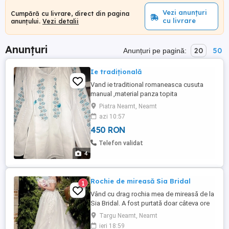
Vezi anunțuri
Cumpără cu livrare, direct din pagina
cu livrare
anunțului.
Vezi detalii
Anunțuri
20
50
Anunțuri pe pagină:
Ie tradițională
Vand ie traditional romaneasca cusuta
manual ,material panza topita
Piatra Neamt, Neamt
azi 10:57
450 RON
Telefon validat
4
Rochie de mireasă Sia Bridal
1
Vând cu drag rochia mea de mireasă de la
Sia Bridal. A fost purtată doar câteva ore
în ziua nunții, deoarece pentru petrecerea
Targu Neamt, Neamt
de seară am ales o altă rochie. Mărime: 38
ieri 18:59