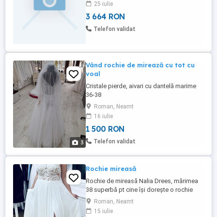
25 iulie
3 664 RON
Telefon validat
Vând rochie de mirează cu tot cu
voal
Cristale pierde, aivari cu dantelă marime
36-38
Roman, Neamt
16 iulie
1 500 RON
Telefon validat
3
Rochie mireasă
Rochie de mireasă Nalia Drees, mărimea
38 superbă pt cine își dorește o rochie
finuță și de efect.
Roman, Neamt
15 iulie