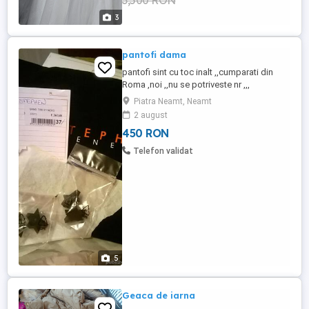
3,500 RON
vânzare: 3.500 lei negociabil Pentru ...
3
pantofi dama
pantofi sint cu toc inalt ,,cumparati din
Roma ,noi ,,nu se potriveste nr ,,,
Piatra Neamt, Neamt
2 august
450 RON
Telefon validat
5
Geaca de iarna