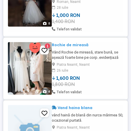
Roman, Neamt
28 iulie
1,000 RON
1,400 RON
8
Telefon validat
Rochie de mireasă
1
Vând Rochie de mireasă, stare bună, se
așează foarte bine pe corp..evidențiază
talia,are corset reglabil și se incheie cu
Piatra Neamt, Neamt
nasturi la spate iar mânecile sunt mai
26 iulie
lărguțe,mărimea este 48, este potrivită
1,600 RON
pentru înălțimea de 160 cm,prețul este de
1,800 RON
1600 lei, se poate proba în PiatraNeamț,
pentru mai multe ...
4
Telefon validat
Vand haina blana
vând haină de blană din nurca mărimea 50,
ocazional purtată.
Piatra Neamt, Neamt