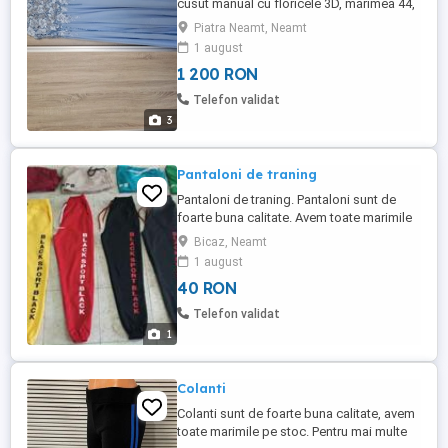
cusut manual cu floricele 3D, mărimea 44,
nepurtata, preț 1200 lei (achiziționată cu
Piatra Neamt, Neamt
1400 lei).
1 august
1 200 RON
Telefon validat
3
Pantaloni de traning
Pantaloni de traning. Pantaloni sunt de
foarte buna calitate. Avem toate marimile
pe stoc. Va asteptam la comenzi.
Bicaz, Neamt
1 august
40 RON
Telefon validat
1
Colanti
Colanti sunt de foarte buna calitate, avem
toate marimile pe stoc. Pentru mai multe