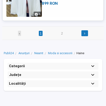
899 RON
5
›
‹
1
2
Publi24
Anunțuri
Neamt
Moda si accesorii
Haine
Categorii
Județe
Localități