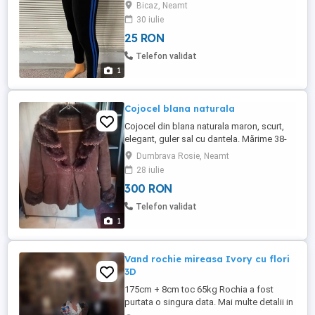
detalii si comenzi astept mesajele
Bicaz, Neamt
voastre.
30 iulie
25 RON
Telefon validat
1
Cojocel blana naturala
Cojocel din blana naturala maron, scurt,
elegant, guler sal cu dantela. Mărime 38-
40,stare f.buna
Dumbrava Rosie, Neamt
28 iulie
300 RON
Telefon validat
1
Vand rochie mireasa Ivory cu flori
3D
175cm + 8cm toc 65kg Rochia a fost
purtata o singura data. Mai multe detalii in
privat