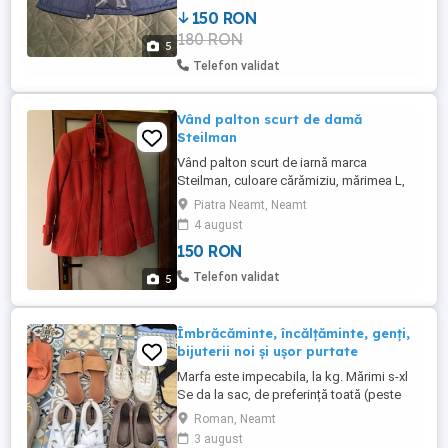
sau poștă.
150 RON
180 RON
5
Telefon validat
Vând palton scurt de damă
Steilman
Vând palton scurt de iarnă marca
Steilman, culoare cărămiziu, mărimea L,
adică 42 nemțesc, 44 românesc, fabricat
Piatra Neamt, Neamt
în Germania, dimensiunile se regăsesc în
4 august
fotografii.
150 RON
Telefon validat
5
Îmbrăcăminte, încălțăminte, genți,
bijuterii noi și ușor purtate
Marfa este impecabila, la kg. Mărimi s-xl
Se da la sac, de preferință toată (peste
300kg), cu negociere de preț. Sacii pot fi
Roman, Neamt
desfăcuti pentru vizionare! Marfa cu multe
3 august