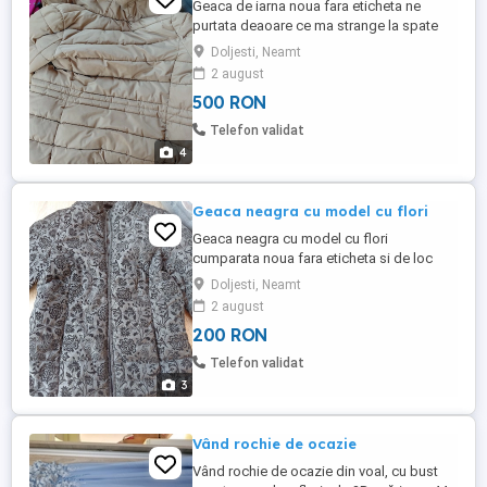
Geaca de iarna noua fara eticheta ne
purtata deaoare ce ma strange la spate
Doljesti, Neamt
2 august
500 RON
Telefon validat
4
Geaca neagra cu model cu flori
Geaca neagra cu model cu flori
cumparata noua fara eticheta si de loc
purtata
Doljesti, Neamt
2 august
200 RON
Telefon validat
3
Vând rochie de ocazie
Vând rochie de ocazie din voal, cu bust