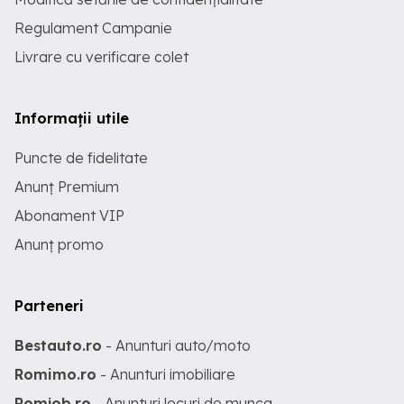
Regulament Campanie
Livrare cu verificare colet
Informații utile
Puncte de fidelitate
Anunț Premium
Abonament VIP
Anunț promo
Parteneri
Bestauto.ro
- Anunturi auto/moto
Romimo.ro
- Anunturi imobiliare
Romjob.ro
- Anunturi locuri de munca