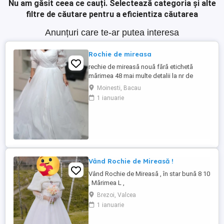
Nu am găsit ceea ce cauți.
Selectează categoria și alte
filtre de căutare pentru a eficientiza căutarea
Anunțuri care te-ar putea interesa
Rochie de mireasa
rechie de mireasă nouă fără etichetă
mărimea 48 mai multe detalii la nr de
telefon
Moinesti, Bacau
1 ianuarie
Vând Rochie de Mireasă !
Vând Rochie de Mireasă , în star bună 8 10
, Mărimea L ,
Brezoi, Valcea
1 ianuarie