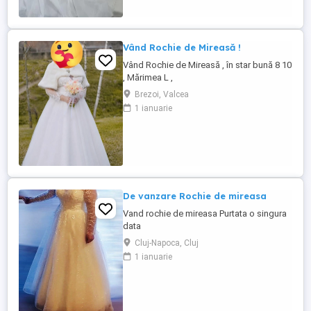
Vând Rochie de Mireasă !
Vând Rochie de Mireasă , în star bună 8 10
, Mărimea L ,
Brezoi, Valcea
1 ianuarie
De vanzare Rochie de mireasa
Vand rochie de mireasa Purtata o singura
data
Cluj-Napoca, Cluj
1 ianuarie