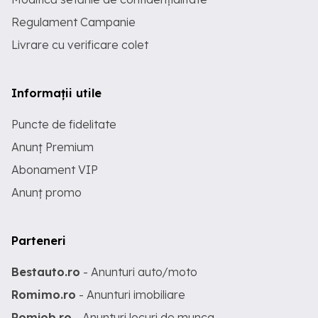
Regulament Campanie
Livrare cu verificare colet
Informații utile
Puncte de fidelitate
Anunț Premium
Abonament VIP
Anunț promo
Parteneri
Bestauto.ro
- Anunturi auto/moto
Romimo.ro
- Anunturi imobiliare
Romjob.ro
- Anunturi locuri de munca