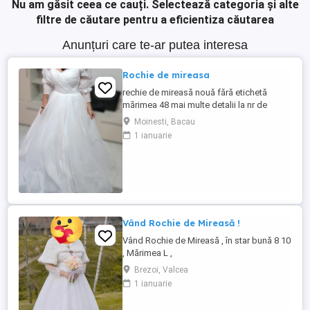
Nu am găsit ceea ce cauți.
Selectează categoria și alte
filtre de căutare pentru a eficientiza căutarea
Anunțuri care te-ar putea interesa
Rochie de mireasa
rechie de mireasă nouă fără etichetă
mărimea 48 mai multe detalii la nr de
telefon
Moinesti, Bacau
1 ianuarie
Vând Rochie de Mireasă !
Vând Rochie de Mireasă , în star bună 8 10
, Mărimea L ,
Brezoi, Valcea
1 ianuarie