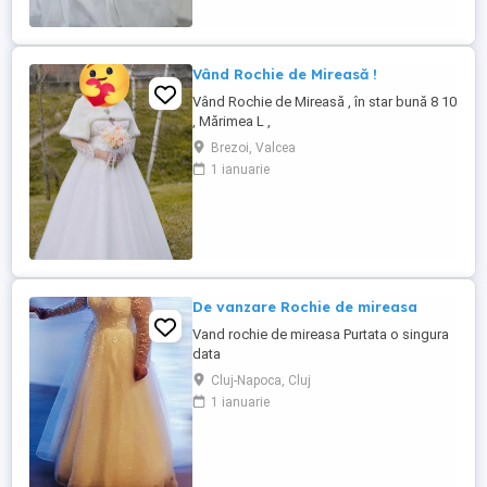
Vând Rochie de Mireasă !
Vând Rochie de Mireasă , în star bună 8 10
, Mărimea L ,
Brezoi, Valcea
1 ianuarie
De vanzare Rochie de mireasa
Vand rochie de mireasa Purtata o singura
data
Cluj-Napoca, Cluj
1 ianuarie