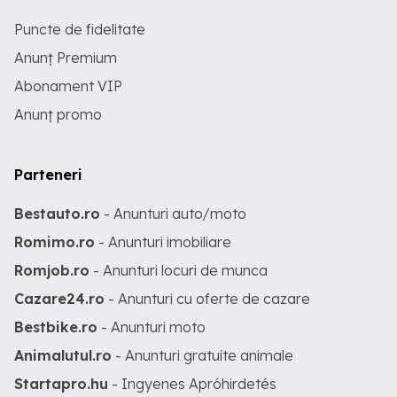
Puncte de fidelitate
Anunț Premium
Abonament VIP
Anunț promo
Parteneri
Bestauto.ro
- Anunturi auto/moto
Romimo.ro
- Anunturi imobiliare
Romjob.ro
- Anunturi locuri de munca
Cazare24.ro
- Anunturi cu oferte de cazare
Bestbike.ro
- Anunturi moto
Animalutul.ro
- Anunturi gratuite animale
Startapro.hu
- Ingyenes Apróhirdetés