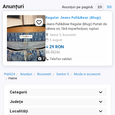
Anunțuri
20
50
Anunțuri pe pagină:
Regular Jeans Pull&Bear (Blugi)
Jeans Pull&Bear Regular (Blugi) Purtati de
câteva ori, fără imperfecțiuni, rupturi.
Culoare: Albastru Denim Mărime: 38 Preț:
Sector 5, Bucuresti
29 Lei (Negociabil)
5 august
29 RON
35 RON
3
Telefon validat
Publi24
Anunțuri
Bucuresti
Sector 5
Moda si accesorii
Haine
Categorii
Județe
Localități