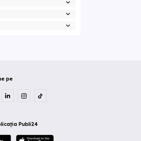
ne pe
licația Publi24