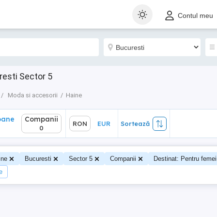
ane
Companii
RON
EUR
Sortează
Contul meu
0
esti Sector 5
Moda si accesorii
Haine
oane
Companii
RON
EUR
Sortează
0
ine
Bucuresti
Sector 5
Companii
Destinat: Pentru femei
e