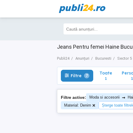
publi
24
.ro
Toate
Perso
Filtre
7
1
1
Jeans Pentru femei Haine Bucur
Publi24
Anunțuri
Bucuresti
Sector 5
Toate
Pers
Filtre
7
1
1
→
Filtre active:
Moda si accesorii
Ha
Material: Denim
Șterge toate filtrel