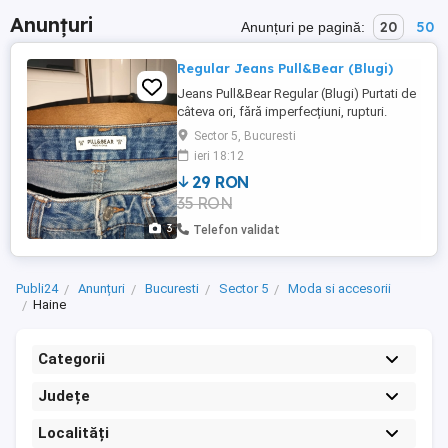
Anunțuri
20
50
Anunțuri pe pagină:
Regular Jeans Pull&Bear (Blugi)
Jeans Pull&Bear Regular (Blugi) Purtati de
câteva ori, fără imperfecțiuni, rupturi.
Culoare: Albastru Denim Mărime: 38 Preț:
Sector 5, Bucuresti
29 Lei (Negociabil)
ieri 18:12
29 RON
35 RON
3
Telefon validat
Publi24
Anunțuri
Bucuresti
Sector 5
Moda si accesorii
Haine
Categorii
Județe
Localități