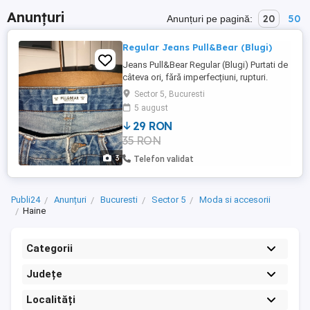
Anunțuri
20
50
Anunțuri pe pagină:
Regular Jeans Pull&Bear (Blugi)
Jeans Pull&Bear Regular (Blugi) Purtati de
câteva ori, fără imperfecțiuni, rupturi.
Culoare: Albastru Denim Mărime: 38 Preț:
Sector 5, Bucuresti
29 Lei (Negociabil)
5 august
29 RON
35 RON
3
Telefon validat
Publi24
Anunțuri
Bucuresti
Sector 5
Moda si accesorii
Haine
Categorii
Județe
Localități