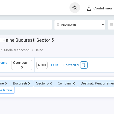
ane
Companii
RON
EUR
Sortează
Contul meu
0
i Haine Bucuresti Sector 5
Moda si accesorii
Haine
oane
Companii
RON
EUR
Sortează
0
ine
Bucuresti
Sector 5
Companii
Destinat: Pentru femei
 filtrele