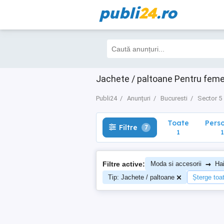
publi
24
.ro
Toate
Perso
Filtre
7
1
1
Jachete / paltoane Pentru feme
Publi24
Anunțuri
Bucuresti
Sector 5
Toate
Pers
Filtre
7
1
1
→
Filtre active:
Moda si accesorii
Ha
Tip: Jachete / paltoane
Șterge toate