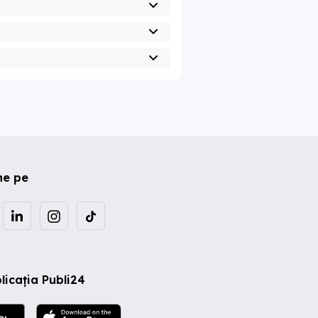
ne pe
licația Publi24