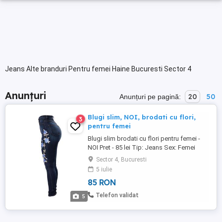
Jeans Alte branduri Pentru femei Haine Bucuresti Sector 4
Anunțuri
20
50
Anunțuri pe pagină:
Blugi slim, NOI, brodati cu flori,
3
pentru femei
Blugi slim brodati cu flori pentru femei -
NOI Pret - 85 lei Tip: Jeans Sex: Femei
Material: Denim Marimea - M NU TRIMIT
Sector 4, Bucuresti
IN TARA Predarea personala in Bucuresti
5 iulie
85 RON
Telefon validat
5