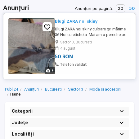
Anunțuri
20
50
Anunțuri pe pagină:
Blugi ZARA noi skiny
Blugi ZARA noi skiny culoare gri mărime
36 Noi cu eticheta. Mai am o pereche pe
culoarea negru. Sector 3 tel
Sector 3, Bucuresti
4 august
50 RON
Telefon validat
3
Publi24
Anunțuri
Bucuresti
Sector 3
Moda si accesorii
Haine
Categorii
Județe
Localități