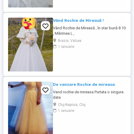
Vând Rochie de Mireasă !
Vând Rochie de Mireasă , în star bună 8 10
, Mărimea L ,
Brezoi, Valcea
1 ianuarie
De vanzare Rochie de mireasa
Vand rochie de mireasa Purtata o singura
data
Cluj-Napoca, Cluj
1 ianuarie