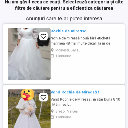
Nu am găsit ceea ce cauți.
Selectează categoria și alte
filtre de căutare pentru a eficientiza căutarea
Anunțuri care te-ar putea interesa
Rochie de mireasa
rechie de mireasă nouă fără etichetă
mărimea 48 mai multe detalii la nr de
telefon
Moinesti, Bacau
1 ianuarie
Vând Rochie de Mireasă !
Vând Rochie de Mireasă , în star bună 8 10
, Mărimea L ,
Brezoi, Valcea
1 ianuarie