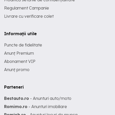
Regulament Campanie
Livrare cu verificare colet
Informații utile
Puncte de fidelitate
Anunț Premium
Abonament VIP
Anunț promo
Parteneri
Bestauto.ro
- Anunturi auto/moto
Romimo.ro
- Anunturi imobiliare
Romjob.ro
- Anunturi locuri de munca