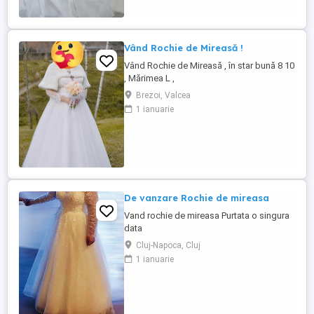
Vând Rochie de Mireasă !
Vând Rochie de Mireasă , în star bună 8 10
, Mărimea L ,
Brezoi, Valcea
1 ianuarie
De vanzare Rochie de mireasa
Vand rochie de mireasa Purtata o singura
data
Cluj-Napoca, Cluj
1 ianuarie