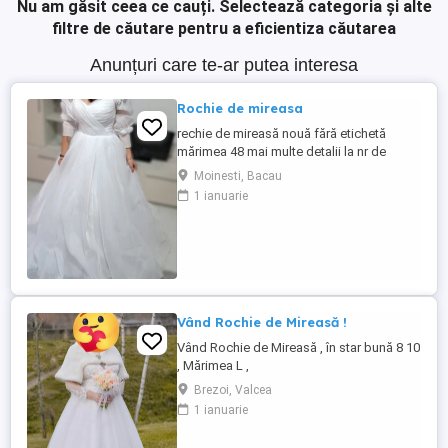
Nu am găsit ceea ce cauți.
Selectează categoria și alte
filtre de căutare pentru a eficientiza căutarea
Anunțuri care te-ar putea interesa
Rochie de mireasa
rechie de mireasă nouă fără etichetă
mărimea 48 mai multe detalii la nr de
telefon
Moinesti, Bacau
1 ianuarie
Vând Rochie de Mireasă !
Vând Rochie de Mireasă , în star bună 8 10
, Mărimea L ,
Brezoi, Valcea
1 ianuarie