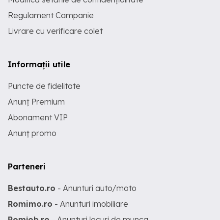
Regulament Campanie
Livrare cu verificare colet
Informații utile
Puncte de fidelitate
Anunț Premium
Abonament VIP
Anunț promo
Parteneri
Bestauto.ro
- Anunturi auto/moto
Romimo.ro
- Anunturi imobiliare
Romjob.ro
- Anunturi locuri de munca