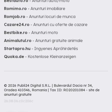
Bestauto.ro
- Anunturi auto/moto
Romimo.ro
- Anunturi imobiliare
Romjob.ro
- Anunturi locuri de munca
Cazare24.ro
- Anunturi cu oferte de cazare
Bestbike.ro
- Anunturi moto
Animalutul.ro
- Anunturi gratuite animale
Startapro.hu
- Ingyenes Apróhirdetés
Quoka.de
- Kostenlose Kleinanzeigen
© 2026 Publi24 Digital S.R.L. | Bulevardul Dacia nr 34,
Oradea 410346, Romania | Tax ID: RO20201084 -
site de
anunturi gratuite
26.08.06.c0c206c