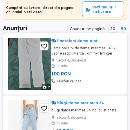
Vezi anunțuri
Cumpără cu livrare, direct din pagina
cu livrare
anunțului.
Vezi detalii
Anunțuri
20
50
Anunțuri pe pagină:
Pantaloni dama albi
Pantaloni albi de dama, marimea 34 32,
usor elastici. Marca Tommy Hilfinger
Sector 4, Bucuresti
29 iulie
100 RON
Telefon validat
2
blugi dama marimea 34
blugi dama marimea 34, noi cu eticheta
Sector 4, Bucuresti
10 iulie