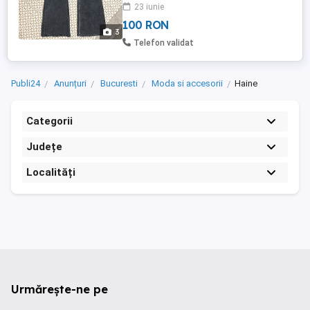
23 iunie
100 RON
3
Telefon validat
Publi24
Anunțuri
Bucuresti
Moda si accesorii
Haine
Categorii
Județe
Localități
Urmărește-ne pe