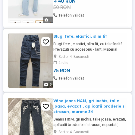
40 RON
50 RON
Telefon validat
1
Blugi fete, elastici, slim fit
Blugi fete , elastici, slim fit, cu talie înaltă.
Prevazuti cu accesoriu - lanț. Material
calitativ, culoare neagră. Mărimi
Sector 4, Bucuresti
disponibile: M ( talie 60 cm, sold 80 cm), S
2 iulie
( talie 58 cm, sold 74 cm) si L ( talie 66 cm,
75 RON
sold 88 cm).
Telefon validat
5
Vând jeans H&M, gri inchis, talie
joasa, evazati, aplicatii broderie si
strasuri, marime 34
Jeans H&M, gri inchis, talie joasa, evazati,
aplicatii broderie si strasuri, nepurtati,
marime 34
Sector 4, Bucuresti