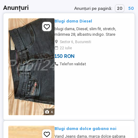
Anunțuri
20
50
Anunțuri pe pagină:
Blugi dama Diesel
blugi dama, Diesel, slim fit, stretch,
mărimea 28, albastru indigo. Stare
impecabila (au fost spălați o singura
Sector 6, Bucuresti
data).
22 iulie
150 RON
Telefon validat
4
Blugi dama dolce gabana noi
Vand Jeans dama, marca dolce gabana