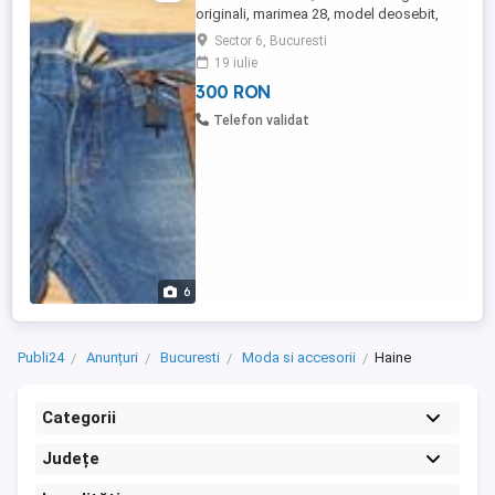
originali, marimea 28, model deosebit,
culoare albastra
Sector 6, Bucuresti
19 iulie
300 RON
Telefon validat
6
Publi24
Anunțuri
Bucuresti
Moda si accesorii
Haine
Categorii
Județe