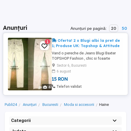
Anunțuri
20
50
Anunțuri pe pagină:
Oferta! 2 x Blugi albi la pret de
1
1; Produse UK: Topshop & Attitude
Vand o pereche de Jeans Blugi Baxter
TOPSHOP Fashion , chic si foaarte
comozi , de astfel vin foarte bine pe corp.
Sector 6, Bucuresti
Blugii sunt adusi din Londra, sunt moderni
6 august
si merg purtati cu tricouri , camasi , bluze ,
15 RON
tunici , etc .., Blugii sunt foarte calitativi si
sunt in stare perfecta fara defecte
Telefon validat
6
ascunse ...
Publi24
Anunțuri
Bucuresti
Moda si accesorii
Haine
Categorii