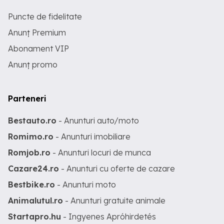
Puncte de fidelitate
Anunț Premium
Abonament VIP
Anunț promo
Parteneri
Bestauto.ro
- Anunturi auto/moto
Romimo.ro
- Anunturi imobiliare
Romjob.ro
- Anunturi locuri de munca
Cazare24.ro
- Anunturi cu oferte de cazare
Bestbike.ro
- Anunturi moto
Animalutul.ro
- Anunturi gratuite animale
Startapro.hu
- Ingyenes Apróhirdetés