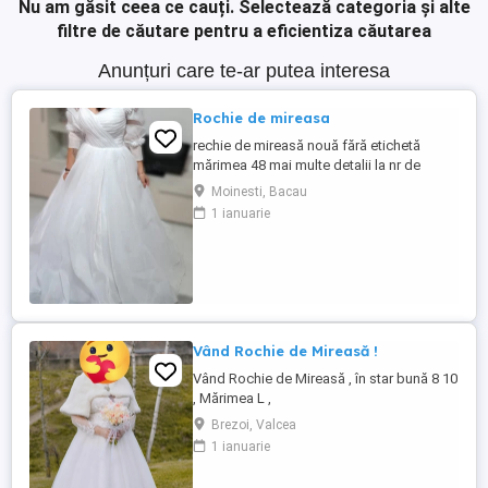
Nu am găsit ceea ce cauți.
Selectează categoria și alte
filtre de căutare pentru a eficientiza căutarea
Anunțuri care te-ar putea interesa
Rochie de mireasa
rechie de mireasă nouă fără etichetă
mărimea 48 mai multe detalii la nr de
telefon
Moinesti, Bacau
1 ianuarie
Vând Rochie de Mireasă !
Vând Rochie de Mireasă , în star bună 8 10
, Mărimea L ,
Brezoi, Valcea
1 ianuarie