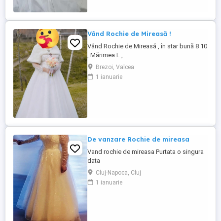
Vând Rochie de Mireasă !
Vând Rochie de Mireasă , în star bună 8 10
, Mărimea L ,
Brezoi, Valcea
1 ianuarie
De vanzare Rochie de mireasa
Vand rochie de mireasa Purtata o singura
data
Cluj-Napoca, Cluj
1 ianuarie