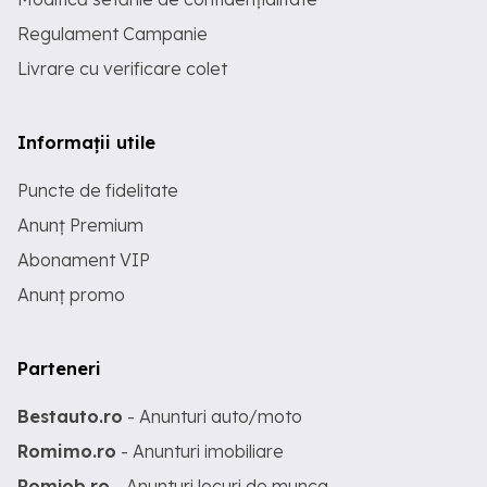
Regulament Campanie
Livrare cu verificare colet
Informații utile
Puncte de fidelitate
Anunț Premium
Abonament VIP
Anunț promo
Parteneri
Bestauto.ro
- Anunturi auto/moto
Romimo.ro
- Anunturi imobiliare
Romjob.ro
- Anunturi locuri de munca