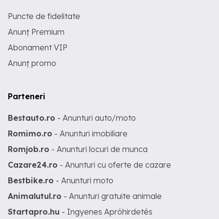
Puncte de fidelitate
Anunț Premium
Abonament VIP
Anunț promo
Parteneri
Bestauto.ro
- Anunturi auto/moto
Romimo.ro
- Anunturi imobiliare
Romjob.ro
- Anunturi locuri de munca
Cazare24.ro
- Anunturi cu oferte de cazare
Bestbike.ro
- Anunturi moto
Animalutul.ro
- Anunturi gratuite animale
Startapro.hu
- Ingyenes Apróhirdetés