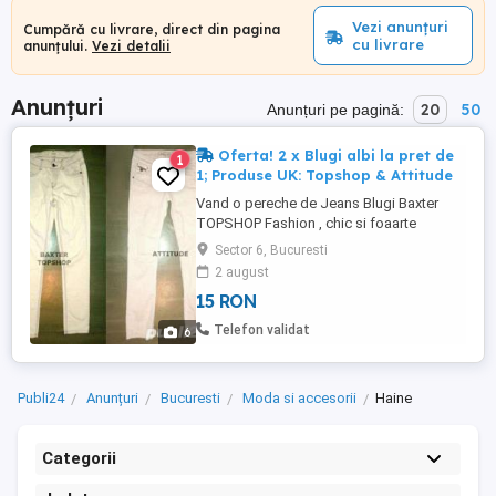
Vezi anunțuri
Cumpără cu livrare, direct din pagina
cu livrare
anunțului.
Vezi detalii
Anunțuri
20
50
Anunțuri pe pagină:
Oferta! 2 x Blugi albi la pret de
1
1; Produse UK: Topshop & Attitude
Vand o pereche de Jeans Blugi Baxter
TOPSHOP Fashion , chic si foaarte
comozi , de astfel vin foarte bine pe corp.
Sector 6, Bucuresti
Blugii sunt adusi din Londra, sunt moderni
2 august
si merg purtati cu tricouri , camasi , bluze ,
15 RON
tunici , etc .., Blugii sunt foarte calitativi si
sunt in stare perfecta fara defecte
Telefon validat
6
ascunse ...
Publi24
Anunțuri
Bucuresti
Moda si accesorii
Haine
Categorii