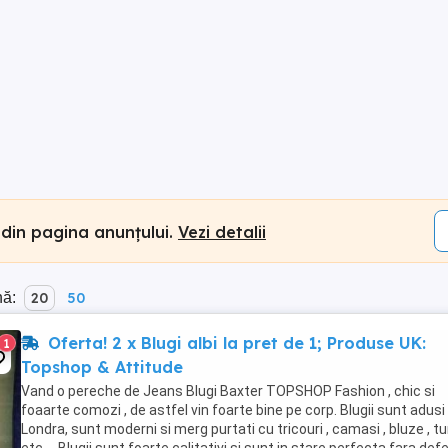
 din pagina anunțului.
Vezi detalii
nă:
20
50
Oferta! 2 x Blugi albi la pret de 1; Produse UK:
1
Topshop & Attitude
Vand o pereche de Jeans Blugi Baxter TOPSHOP Fashion , chic si
foaarte comozi , de astfel vin foarte bine pe corp. Blugii sunt adusi
Londra, sunt moderni si merg purtati cu tricouri , camasi , bluze , tun