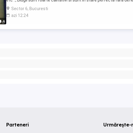
etc .., Blugii sunt foarte calitativi si sunt in stare perfecta fara def
ascunse ...
Sector 6, Bucuresti
azi 12:24
6
Parteneri
Urmărește-