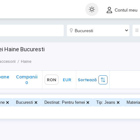
ane
Companii
RON
EUR
Sortează
Contul meu
0
ei Haine Bucuresti
accesorii
Haine
oane
Companii
RON
EUR
Sortează
0
ine
Bucuresti
Destinat: Pentru femei
Tip: Jeans
Materi