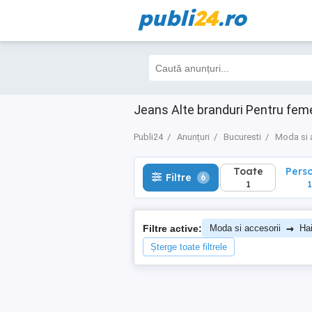
publi
24
.ro
Toate
Perso
Filtre
6
1
1
Jeans Alte branduri Pentru fem
Publi24
Anunțuri
Bucuresti
Moda si 
Toate
Pers
Filtre
6
1
1
→
Filtre active:
Moda si accesorii
Ha
Șterge toate filtrele