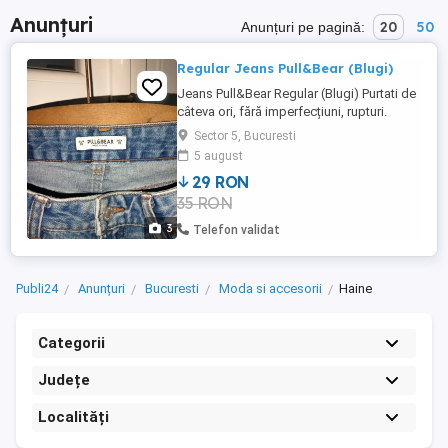
Anunțuri
20
50
Anunțuri pe pagină:
Regular Jeans Pull&Bear (Blugi)
Jeans Pull&Bear Regular (Blugi) Purtati de
câteva ori, fără imperfecțiuni, rupturi.
Culoare: Albastru Denim Mărime: 38 Preț:
Sector 5, Bucuresti
29 Lei (Negociabil)
5 august
29 RON
35 RON
3
Telefon validat
Publi24
Anunțuri
Bucuresti
Moda si accesorii
Haine
Categorii
Județe
Localități