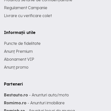
Regulament Campanie
Livrare cu verificare colet
Informații utile
Puncte de fidelitate
Anunț Premium
Abonament VIP
Anunț promo
Parteneri
Bestauto.ro
- Anunturi auto/moto
Romimo.ro
- Anunturi imobiliare
Romjob.ro
- Anunturi locuri de munca