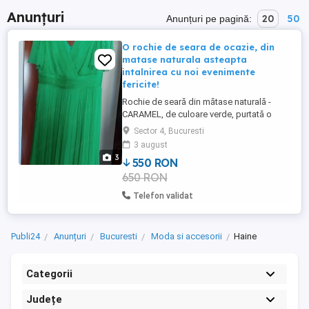
Anunțuri
20
50
Anunțuri pe pagină:
O rochie de seara de ocazie, din
matase naturala asteapta
intalnirea cu noi evenimente
fericite!
Rochie de seară din mătase naturală -
CARAMEL, de culoare verde, purtată o
singură dată! Rochia este de calitate
Sector 4, Bucuresti
foarte bună! Marime: XL 42 14; Material
3 august
Mătase Culoare Verde; Brand - Caramel;
3
550 RON
Stare: Foarte bună;
650 RON
Telefon validat
Publi24
Anunțuri
Bucuresti
Moda si accesorii
Haine
Categorii
Județe