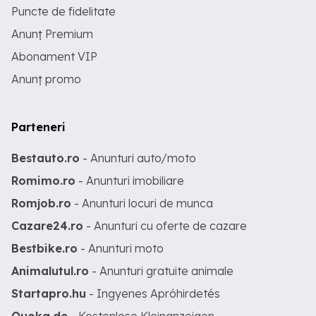
Puncte de fidelitate
Anunț Premium
Abonament VIP
Anunț promo
Parteneri
Bestauto.ro
- Anunturi auto/moto
Romimo.ro
- Anunturi imobiliare
Romjob.ro
- Anunturi locuri de munca
Cazare24.ro
- Anunturi cu oferte de cazare
Bestbike.ro
- Anunturi moto
Animalutul.ro
- Anunturi gratuite animale
Startapro.hu
- Ingyenes Apróhirdetés