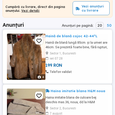
Vezi anunțuri
Cumpără cu livrare, direct din pagina
cu livrare
anunțului.
Vezi detalii
Anunțuri
20
50
Anunțuri pe pagină:
Haină de blană cojoc 42-44*L
Haină de blană lungă 85cm. și la umeri are
46cm. Se prezintă foarte bine, fără rupturi,
arsuri de țigare sau mâncată de molii.
Sector 1, Bucuresti
Predare personală S1 sau expediez
ieri 07:28
oriunde în țară cu ramburs 30 lei doar prin
199 RON
poșta română. Vizitați și celelalte anunțuri
din lista mea.
Telefon validat
4
Haina imitatie blana H&M noua
Haina imitatie blana de culoare bej
deschis mas.36, noua, dd la H&M
Sector 2, Bucuresti
7 august