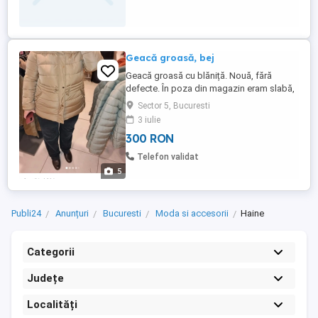
Geacă groasă, bej
Geacă groasă cu blăniță. Nouă, fără
defecte. În poza din magazin eram slabă,
comparativ cu acum. Am cumpărat-o. Am
Sector 5, Bucuresti
purtat-o câteva zile(3) într-o vacanță
3 iulie
scurtă, pentru că aveam altele de zi cu zi.
300 RON
Acum am probat-o și, din păcate, nu îmi
mai este pe măsură. De altfel, este foarte
Telefon validat
călduroasă ! Chiar ...
5
Publi24
Anunțuri
Bucuresti
Moda si accesorii
Haine
Categorii
Județe
Localități