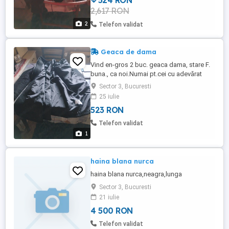
524 RON
Ideale in sezonul rece.Sunt prevazute cu
2,617 RON
mai multe buzunare. +5 buc.Sunt din
material fiș-fiș, ...
2
Telefon validat
Geaca de dama
Vind en-gros 2 buc. geaca dama, stare F.
buna., ca noi.Numai pt.cei cu adevărat
interesați.. Sunt din material impermeabil
Sector 3, Bucuresti
fiș - fiș,. Au ca accesorii, pe interior blana,
25 iulie
vatelina, , mai multe buzunare, fermoare,
523 RON
+1buc.gluga+guler imblanit. .Una este de
culoare mov, cu blana naturala pe interior.
Telefon validat
Oferta ...
1
haina blana nurca
haina blana nurca,neagra,lunga
Sector 3, Bucuresti
21 iulie
4 500 RON
Telefon validat