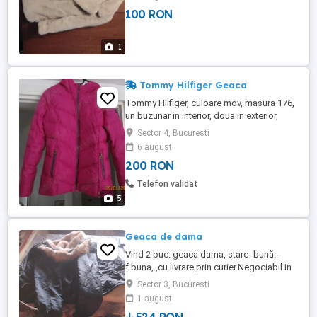
100 RON
1
Tommy Hilfiger Geaca
Tommy Hilfiger, culoare mov, masura 176,
un buzunar in interior, doua in exterior,
gluga, compatibila cu masura S femei,
Sector 4, Bucuresti
material in exterior poliester si in interior
6 august
60% down plumes+40% feather plumes,
200 RON
fara defecte ascunse. Lungime maneca
62 cm, lungime de sus pana jos 65 cm,
Telefon validat
latime piept 50 cm.
5
Geaca de dama
Vind 2 buc. geaca dama, stare -bună.-
f.buna,.,cu livrare prin curier.Negociabil in
anumite condiții..Sunt capitonate pe
Sector 3, Bucuresti
interior cu blana naturala. +la exterior, au
1 august
ca accesoriu,gluga cu guler de vizon.