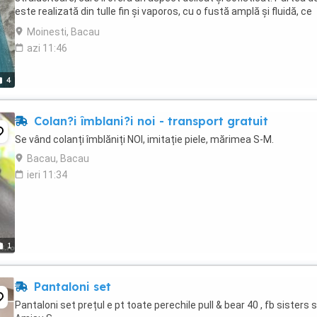
este realizată din tulle fin și vaporos, cu o fustă amplă și fluidă, ce
creează un efect de prințesă. ...
Moinesti, Bacau
azi 11:46
4
Colan?i îmblani?i noi - transport gratuit
Se vând colanți îmblăniți NOI, imitație piele, mărimea S-M.
Bacau, Bacau
ieri 11:34
1
Pantaloni set
Pantaloni set prețul e pt toate perechile pull & bear 40 , fb sisters s