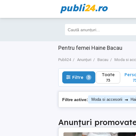
publi
24
.ro
Toate
Perso
Filtre
3
73
73
Pentru femei Haine Bacau
Publi24
Anunțuri
Bacau
Moda si acc
Toate
Pers
Filtre
3
73
7
→
Filtre active:
Moda si accesorii
Ha
Anunțuri promovat