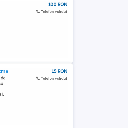
100 RON
Telefon validat
izme
15 RON
e de
Telefon validat
cu
a L