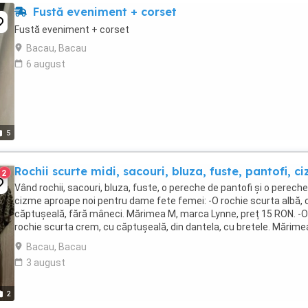
Fustă eveniment + corset
Fustă eveniment + corset
Bacau, Bacau
6 august
5
Rochii scurte midi, sacouri, bluza, fuste, pantofi, c
2
Vând rochii, sacouri, bluza, fuste, o pereche de pantofi și o perech
cizme aproape noi pentru dame fete femei: -O rochie scurta albă, 
căptușeală, fără mâneci. Mărimea M, marca Lynne, preț 15 RON. -O
rochie scurta crem, cu căptușeală, din dantela, cu bretele. Mărime
40, marca Vitrin, preț ...
Bacau, Bacau
3 august
2