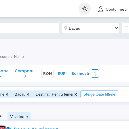
ane
Companii
RON
EUR
Sortează
Contul meu
0
esorii
Haine
oane
Companii
RON
EUR
Sortează
3
0
ine
Bacau
Destinat: Pentru femei
Șterge toate filtrele
e
–
Vezi toate