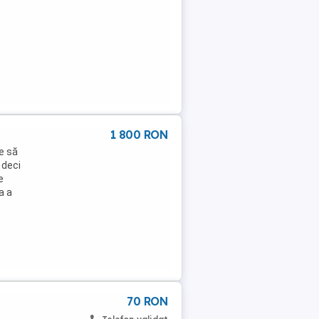
1 800 RON
e să
 deci
e
a a
70 RON