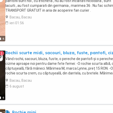
pantofii sunt noi , cu eticheta , nu au fost incaltati niciodata , sunt
lacuiti , au fost cumparati din germania , marimea 36 . Nu fac schim
TRANSPORT GRATUIT in aria de acoperire fan curier .
Bacau, Bacau
ieri 01:56
6
Rochii scurte midi, sacouri, bluza, fuste, pantofi, c
1
Vând rochii, sacouri, bluza, fuste, o pereche de pantofi și o perech
cizme aproape noi pentru dame fete femei: -O rochie scurta albă, 
căptușeală, fără mâneci. Mărimea M, marca Lynne, preț 15 RON. -O
rochie scurta crem, cu căptușeală, din dantela, cu bretele. Mărime
40, marca Vitrin, preț ...
Bacau, Bacau
6 august
6
Rochie mini