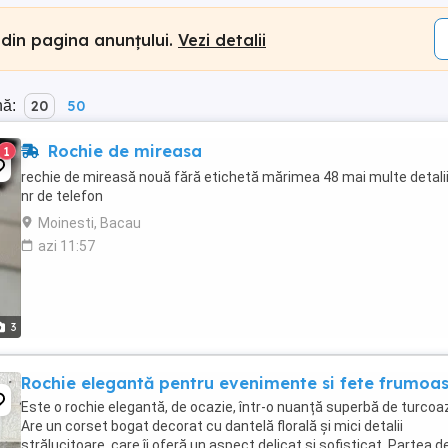
 din pagina anunțului.
Vezi detalii
nă:
20
50
Rochie de mireasa
1
rechie de mireasă nouă fără etichetă mărimea 48 mai multe detalii
nr de telefon
Moinesti, Bacau
azi 11:57
3
Rochie elegantă pentru evenimente si fete frumoa
Este o rochie elegantă, de ocazie, într-o nuanță superbă de turcoa
Are un corset bogat decorat cu dantelă florală și mici detalii
strălucitoare, care îi oferă un aspect delicat și sofisticat. Partea d