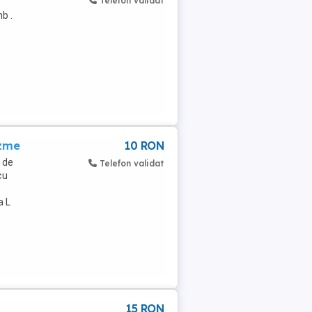
Telefon validat
b .
izme
10 RON
e de
Telefon validat
cu
a L
15 RON