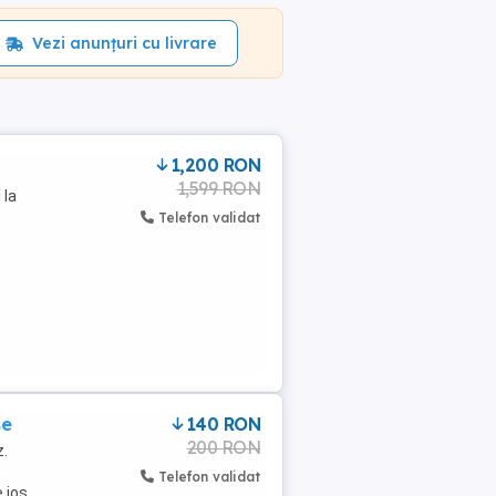
Vezi anunțuri cu livrare
1,200 RON
1,599 RON
 la
Telefon validat
se
140 RON
200 RON
z.
Telefon validat
e jos