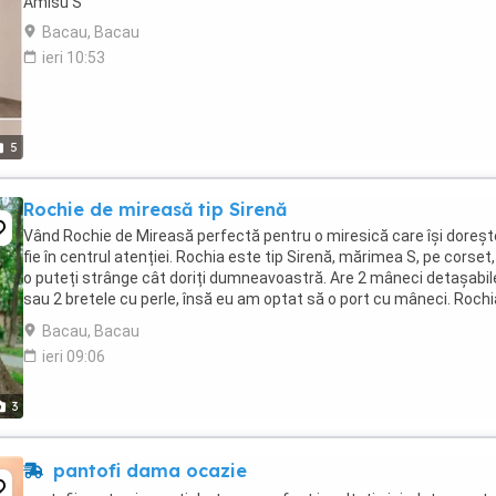
Amisu S
Bacau, Bacau
ieri 10:53
5
Rochie de mireasă tip Sirenă
Vând Rochie de Mireasă perfectă pentru o miresică care își doreșt
fie în centrul atenției. Rochia este tip Sirenă, mărimea S, pe corset,
o puteți strânge cât doriți dumneavoastră. Are 2 mâneci detașabil
sau 2 bretele cu perle, însă eu am optat să o port cu mâneci. Rochi
fost curățată și ...
Bacau, Bacau
ieri 09:06
3
pantofi dama ocazie