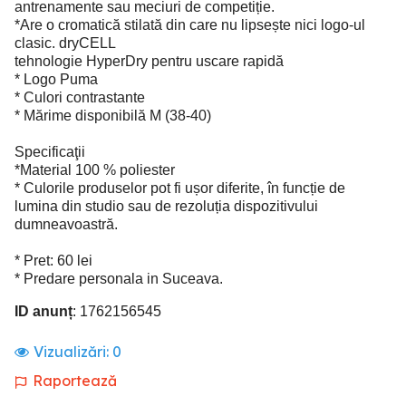
antrenamente sau meciuri de competiție.
*Are o cromatică stilată din care nu lipsește nici logo-ul
clasic. dryCELL
tehnologie HyperDry pentru uscare rapidă
* Logo Puma
* Culori contrastante
* Mărime disponibilă M (38-40)
Specificaţii
*Material 100 % poliester
* Culorile produselor pot fi ușor diferite, în funcție de
lumina din studio sau de rezoluția dispozitivului
dumneavoastră.
* Pret: 60 lei
* Predare personala in Suceava.
ID anunț
: 1762156545
Vizualizări:
0
Raportează