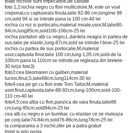
toate rochiile sunt impecabile,de calitate
foto 1,2:rochia negru cu flori multicolore,M, este un voal
creponat,cu captuseala finuta,talie 82-86 cm,lungime 98
cm,sold 94 si se intinde pana la 100 cm-40 lei
rochia cu roz si portocaliu,material moale,usor,M,talie90-
94cm,lung95cm,sold100-106cm-25 lei
rochia pantalon alb cu negru,L,dantela neagra in partea de
sus,talie pe elastic,lung-87cm,sold se intinde f bine-25 lei
rochia cu partea de sus portocalie,M,material
usor,captusita finut,talie 100 cm,lung-1,05 cm,sold-de la
100cm pana la 110cm se intinde,se regleaza din bretele-
30 lei(si foto3)
foto3:cea bleomaren cu galben,material
lucios,finut,S,talie68cm,lung114cm-30 lei
foto4-cea pe gri cu flori este Tom Tailor,M,material
usor,finut,captusita,talie-88-92cm,lung-100cm,sold-100-
110 cm-40 lei
foto4,5:cea alba cu flori,panzica de vara finuta,talie86
cm,lung-95cm,sold94cm-25 lei
cea alb cu negru e un bumbac cu elastan ce se muleaza
pe corp,talie74-84cm,sold76-86cm,lung78cm-25 lei
la cumpararea a 3 rochii,ofer pe a patra gratuit
trimit si prin posta