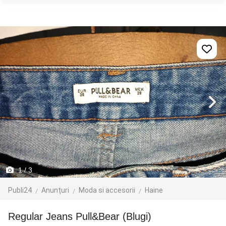
1
/ 3
Publi24
Anunțuri
Moda si accesorii
Haine
Regular Jeans Pull&Bear (Blugi)