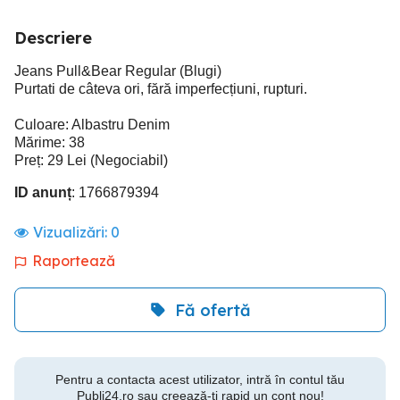
Descriere
Jeans Pull&Bear Regular (Blugi)
Purtati de câteva ori, fără imperfecțiuni, rupturi.
Culoare: Albastru Denim
Mărime: 38
Preț: 29 Lei (Negociabil)
ID anunț
: 1766879394
Vizualizări:
0
Raportează
Fă ofertă
Pentru a contacta acest utilizator, intră în contul tău
Publi24.ro sau creează-ți rapid un cont nou!