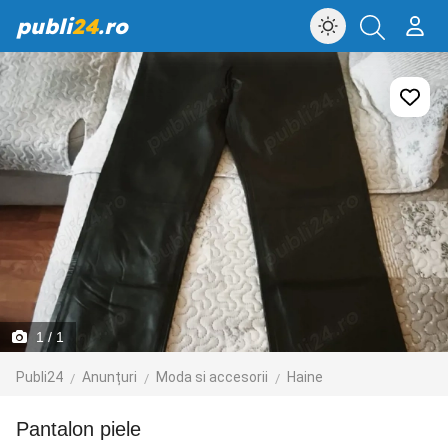
publi
24
.ro
1
/ 1
Publi24
Anunțuri
Moda si accesorii
Haine
Pantalon piele