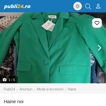
publi
24
.ro
1
/ 5
Publi24
Anunțuri
Moda si accesorii
Haine
haine noi