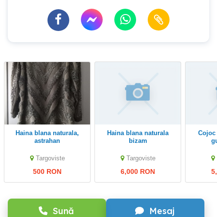
Haina blana naturala,
Haina blana naturala
Cojoc lung dama cu
astrahan
bizam
g
Targoviste
Targoviste
500 RON
6,000 RON
5
Sună
Mesaj