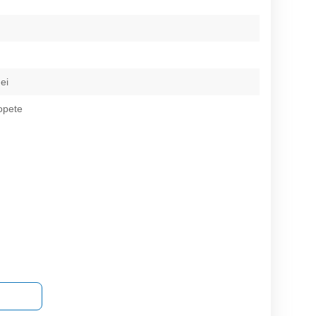
ei
lopete