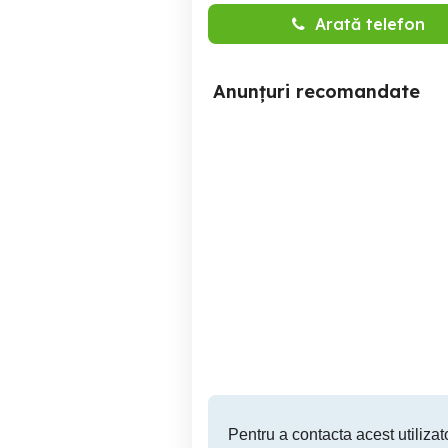
Arată telefon
Anunțuri recomandate
colanti dama
Geaca matlasata croiala
Deva
Pentru a contacta acest utilizato