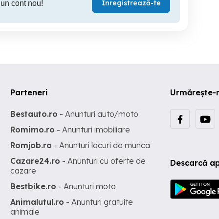
Înregistrează-te
 un cont nou!
Parteneri
Urmărește-
Bestauto.ro
- Anunturi auto/moto
Romimo.ro
- Anunturi imobiliare
Romjob.ro
- Anunturi locuri de munca
Cazare24.ro
- Anunturi cu oferte de
Descarcă ap
cazare
Bestbike.ro
- Anunturi moto
Animalutul.ro
- Anunturi gratuite
animale