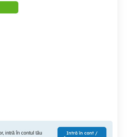
accesorii femei
vind cămașă nouă de vada
blugi
Denim o
Deva
Deva
170 RON
20 RON
5
r, intră în contul tău
Intră în cont /