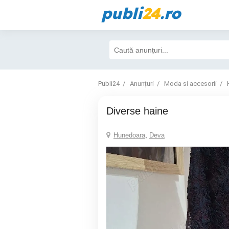
publi
24
.ro
Publi24
Anunțuri
Moda si accesorii
diverse haine
Hunedoara
,
Deva