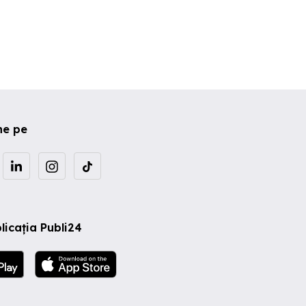
ne pe
licația Publi24