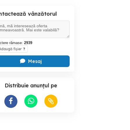
ntactează vânzătorul
ctere rămase:
2939
daugă fișier
?
Mesaj
Distribuie anunțul pe