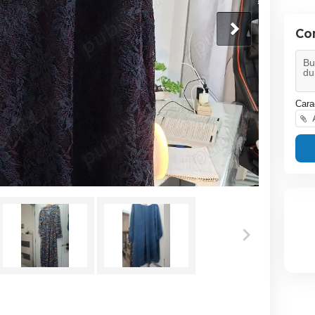
Co
Cara
A