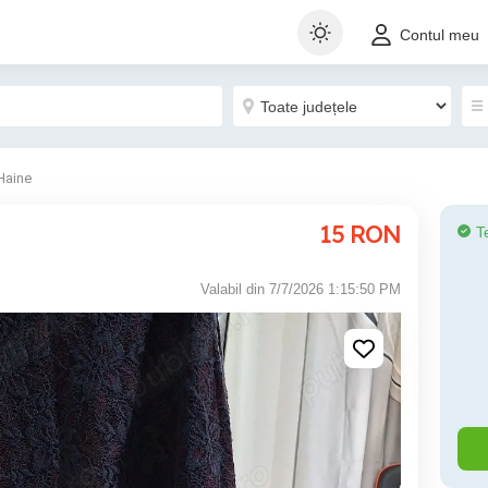
Contul meu
Haine
15
RON
T
Valabil din 7/7/2026 1:15:50 PM