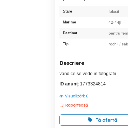
Stare
folosit
Marime
42-44|l
Destinat
pentru fem
Tip
rochii / sa
Descriere
vand ce se vede in fotografii
ID anunț
: 1773324814
Vizualizări:
0
Raportează
Fă ofertă