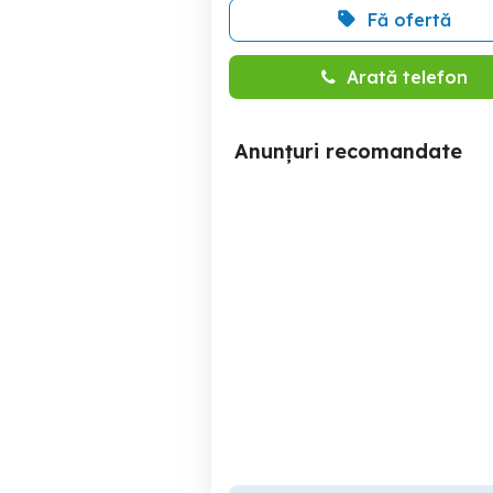
Fă ofertă
Arată telefon
Anunțuri recomandate
haine la sac
Timisoara
70 RON