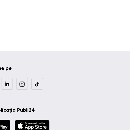
ne pe
licația Publi24