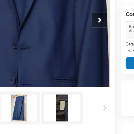
Co
Cara
A