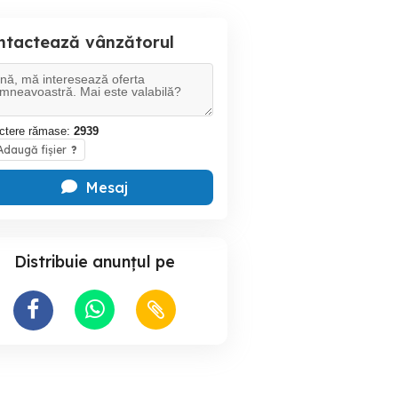
ntactează vânzătorul
ctere rămase:
2939
daugă fișier
?
Mesaj
Distribuie anunțul pe