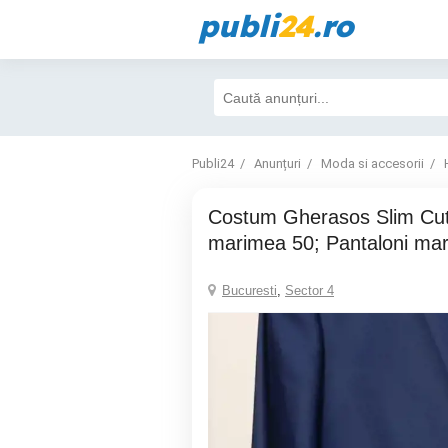
publi
24
.ro
Publi24
Anunțuri
Moda si accesorii
Costum Gherasos Slim Cut (Sacou
marimea 50; Pantaloni ma
Bucuresti
,
Sector 4