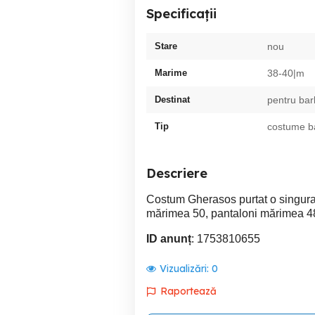
Specificații
Stare
nou
Marime
38-40|m
Destinat
pentru bar
Tip
costume ba
Descriere
Costum Gherasos purtat o singura
mărimea 50, pantaloni mărimea 48
ID anunț
: 1753810655
Vizualizări:
0
Raportează