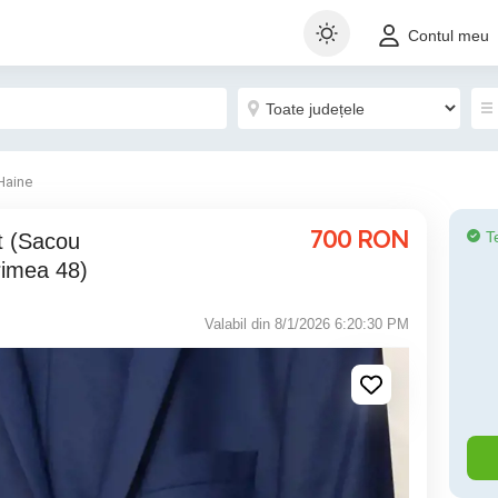
Contul meu
Haine
700
RON
T
rimea 48)
Valabil din 8/1/2026 6:20:30 PM