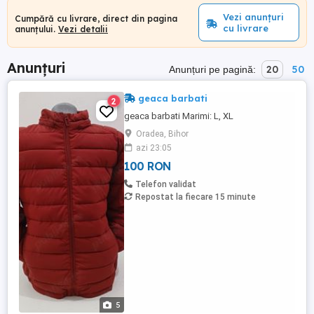
Vezi anunțuri
Cumpără cu livrare, direct din pagina
cu livrare
anunțului.
Vezi detalii
Anunțuri
20
50
Anunțuri pe pagină:
geaca barbati
2
geaca barbati Marimi: L, XL
Oradea, Bihor
azi 23:05
100 RON
Telefon validat
Repostat la fiecare 15 minute
5