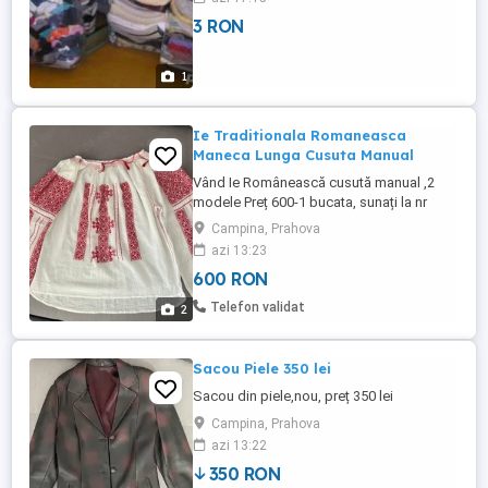
categoria 1 & 2. Sunt amestecate, atat
3 RON
haine de firma cat si no name. Nu le
sortam. Cantitate minima vanduta: 100 Kg.
Se emite factura si se ...
1
Ie Traditionala Romaneasca
Maneca Lunga Cusuta Manual
Vând Ie Românească cusută manual ,2
modele Preț 600-1 bucata, sunați la nr
afisat, nu răspund la mesaje. .
Campina, Prahova
azi 13:23
600 RON
Telefon validat
2
Sacou Piele 350 lei
Sacou din piele,nou, preț 350 lei
Campina, Prahova
azi 13:22
350 RON