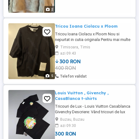
2
Tricou Ioana Ciolacu x Ploom
Tricou Ioana Ciolacu x Ploom Nou si
nepurtat in cutia originala Pentru mai multe
poze si detalii lasati un mesaj
Timisoara, Timis
azi 09:43
300 RON
400 RON
5
Telefon validat
Louis Vuitton , Givenchy ,
CasaBlanca t-shirts
Tricouri de Lux - Louis Vuitton Casablanca
Givenchy Descriere: Vând tricouri de lux
originale (Louis Vuitton, Casablanca,
Buzau, Buzau
Givenchy), realizate din bumbac 100%
azi 09:30
premium. Toate produsele sunt noi sau în
300 RON
stare impecabilă (10 10). Modele