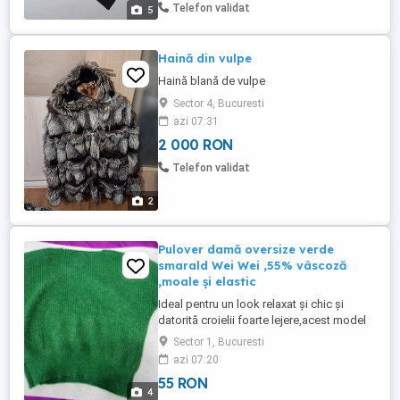
disponibile: 1. Louis Vuitton Cowboy
Telefon validat
5
FW24 (Pharrell Williams) - ...
Haină din vulpe
Haină blană de vulpe
Sector 4, Bucuresti
azi 07:31
2 000 RON
Telefon validat
2
Pulover damă oversize verde
smarald Wei Wei ,55% vâscoză
,moale și elastic
Ideal pentru un look relaxat și chic și
datorită croielii foarte lejere,acest model
se adaptează ușor oricărei siluete
Sector 1, Bucuresti
azi 07:20
55 RON
4