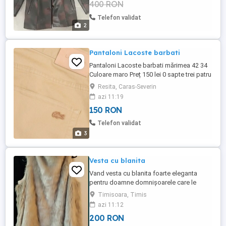
400 RON
Telefon validat
2
Pantaloni Lacoste barbati
Pantaloni Lacoste barbati mărimea 42 34
Culoare maro Preț 150 lei 0 sapte trei patru
trei patru zero trei patru patru Predare
Resita, Caras-Severin
personala
azi 11:19
150 RON
Telefon validat
3
Vesta cu blanita
Vand vesta cu blanita foarte eleganta
pentru doamne domnișoarele care le
place eleganță! Mărimea universala
Timisoara, Timis
azi 11:12
200 RON