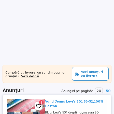
Vezi anunțuri
Cumpără cu livrare, direct din pagina
cu livrare
anunțului.
Vezi detalii
Anunțuri
20
50
Anunțuri pe pagină:
Vand Jeans Levi's 501 36-32,100%
1
Cotton
Blugi Levi's 501 drepti,noi,masura 36-