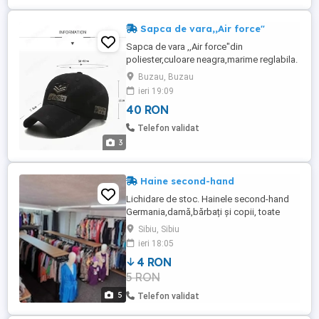
Sapca de vara,,Air force"
Sapca de vara ,,Air force"din
poliester,culoare neagra,marime reglabila.
Buzau, Buzau
ieri 19:09
40 RON
Telefon validat
3
Haine second-hand
Lichidare de stoc. Hainele second-hand
Germania,damă,bărbați și copii, toate
mărimile.Hainele sunt sortate cu certificat
Sibiu, Sibiu
de dezinfecție și curățare. Avem și haine
ieri 18:05
noi de damă și copii,aduse din Italia.
4 RON
Toate se vând la super preț!
5 RON
5
Telefon validat