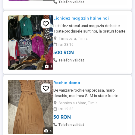
Telefon validat
Lichidez magazin haine noi
Lichidez stocul unui magazin de haine.
Toate produsele sunt noi, la prețuri foarte
avantajoase engross. Disponibile: Haine
Timisoara, Timis
pentru femei și bărbați piele Geci și haine
ieri 23:16
din piele Îmbrăcăminte nouă, diverse
500 RON
modele și mărimi Manechine pentru
expunere Umerașe, suporturi și alte
Telefon validat
accesorii pentru magazin ...
3
Rochie dama
De vanzare rochie vaporoasa, maro
deschis, marimea S -M in stare foarte
buna
Sannicolau Mare, Timis
ieri 19:33
50 RON
Telefon validat
4