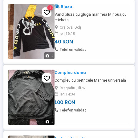
Bluza .
1
Vand bluza cu gluga marimea M,noua,cu
eticheta .
Craiova, Dolj
ieri 16:10
40 RON
Telefon validat
1
Compleu dama
Compleu cu pietricele Marime universala
Bragadiru, Ilfov
ieri 14:34
100 RON
Telefon validat
1