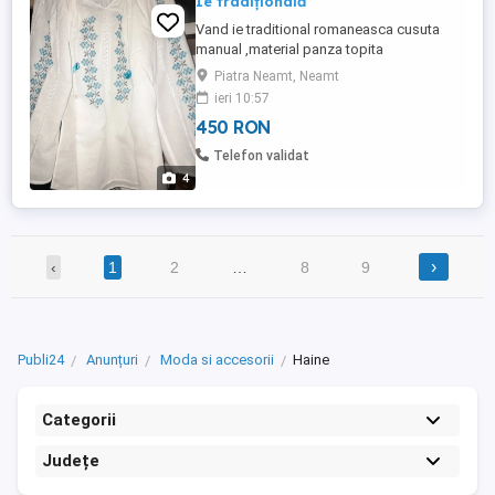
Ie tradițională
Vand ie traditional romaneasca cusuta
manual ,material panza topita
Piatra Neamt, Neamt
ieri 10:57
450 RON
Telefon validat
4
›
‹
1
2
…
8
9
Publi24
Anunțuri
Moda si accesorii
Haine
Categorii
Județe