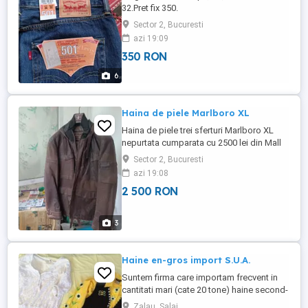
32.Pret fix 350.
Sector 2, Bucuresti
azi 19:09
350 RON
6
Haina de piele Marlboro XL
Haina de piele trei sferturi Marlboro XL
nepurtata cumparata cu 2500 lei din Mall
Vitan acum 15 ani,pastrata in husa.
Sector 2, Bucuresti
azi 19:08
2 500 RON
3
Haine en-gros import S.U.A.
Suntem firma care importam frecvent in
cantitati mari (cate 20 tone) haine second-
hand din Statele Unite ale Americii.
Zalau, Salaj