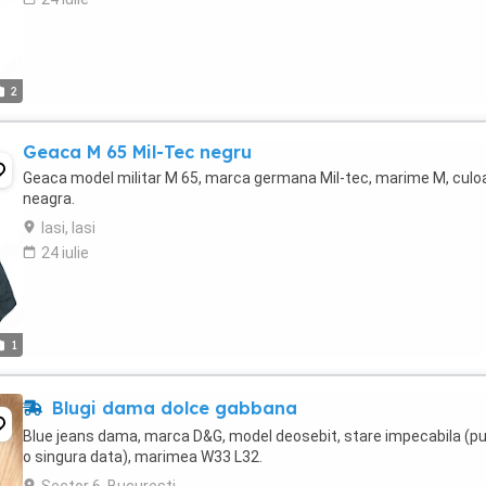
2
Geaca M 65 Mil-Tec negru
Geaca model militar M 65, marca germana Mil-tec, marime M, culo
neagra.
Iasi, Iasi
24 iulie
1
Blugi dama dolce gabbana
Blue jeans dama, marca D&G, model deosebit, stare impecabila (pu
o singura data), marimea W33 L32.