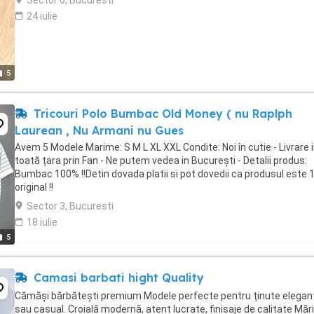
Sector 6, Bucuresti
24 iulie
5
Tricouri Polo Bumbac Old Money ( nu Raplph
Laurean , Nu Armani nu Gues
Avem 5 Modele Marime: S M L XL XXL Condite: Noi în cutie - Livrare 
toată țara prin Fan - Ne putem vedea in București - Detalii produs:
Bumbac 100% !!Detin dovada platii si pot dovedii ca produsul este
original !!
Sector 3, Bucuresti
18 iulie
5
Camasi barbati hight Quality
Cămăși bărbătești premium Modele perfecte pentru ținute elegan
sau casual. Croială modernă, atent lucrate, finisaje de calitate Măr