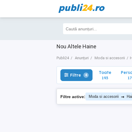
publi
24
.ro
Toate
Perso
Filtre
4
193
179
Nou Altele Haine
Publi24
Anunțuri
Moda si accesorii
H
Toate
Pers
Filtre
4
193
17
→
Filtre active:
Moda si accesorii
Ha