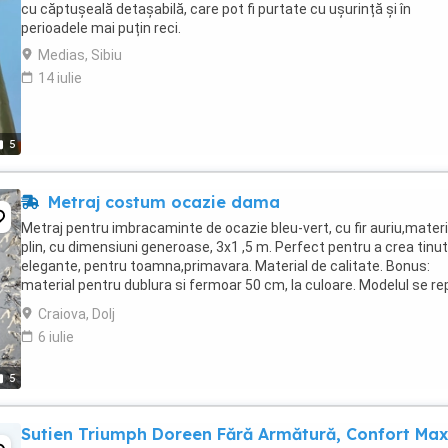
cu căptușeală detașabilă, care pot fi purtate cu ușurință și în
perioadele mai puțin reci.
Medias, Sibiu
14 iulie
5
Metraj costum ocazie dama
Metraj pentru imbracaminte de ocazie bleu-vert, cu fir auriu,materi
plin, cu dimensiuni generoase, 3x1 ,5 m. Perfect pentru a crea tinu
elegante, pentru toamna,primavara. Material de calitate. Bonus:
material pentru dublura si fermoar 50 cm, la culoare. Modelul se r
de 2 ori si are 2 portiuni ...
Craiova, Dolj
6 iulie
5
Sutien Triumph Doreen Fără Armătură, Confort Max