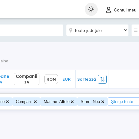
ane
Companii
RON
EUR
Sortează
Contul meu
14
aine
oane
Companii
RON
EUR
Sortează
9
14
ine
Companii
Marime: Altele
Stare: Nou
Șterge toate filt