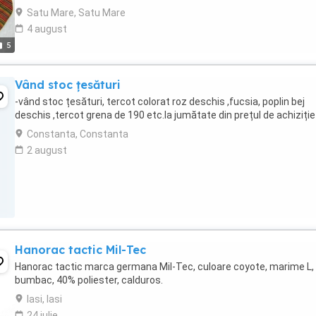
puteți contacta ...
Satu Mare, Satu Mare
4 august
5
Vând stoc țesături
-vând stoc țesături, tercot colorat roz deschis ,fucsia, poplin bej
deschis ,tercot grena de 190 etc.la jumătate din prețul de achiziție
Constanta, Constanta
2 august
Hanorac tactic Mil-Tec
Hanorac tactic marca germana Mil-Tec, culoare coyote, marime L,
bumbac, 40% poliester, calduros.
Iasi, Iasi
24 iulie