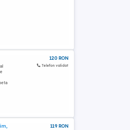
120 RON
Telefon validat
al
te
epeta
im,
119 RON