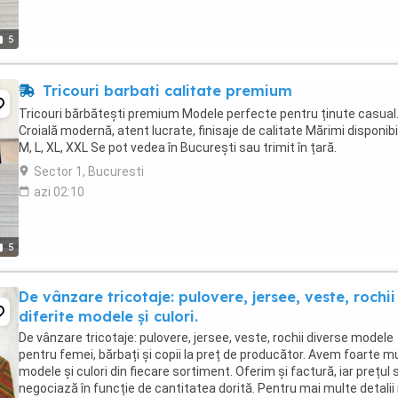
5
Tricouri barbati calitate premium
Tricouri bărbătești premium Modele perfecte pentru ținute casual
Croială modernă, atent lucrate, finisaje de calitate Mărimi disponibil
M, L, XL, XXL Se pot vedea în București sau trimit în țară.
Sector 1, Bucuresti
azi 02:10
5
De vânzare tricotaje: pulovere, jersee, veste, rochii
diferite modele și culori.
De vânzare tricotaje: pulovere, jersee, veste, rochii diverse modele
pentru femei, bărbați și copii la preț de producător. Avem foarte m
modele și culori din fiecare sortiment. Oferim și factură, iar prețul 
negociază în funcție de cantitatea dorită. Pentru mai multe detalii