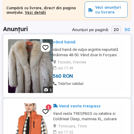
Vezi anunțuri
Cumpără cu livrare, direct din pagina
cu livrare
anunțului.
Vezi detalii
Anunțuri
20
50
Anunțuri pe pagină:
vând haină
vând haină de vulpe argintie nepurtată
mărimea 48-50. Vând doar în Focșani.
Focsani, Vrancea
azi 17:49
560 RON
Telefon validat
1
Vand vesta trespass
1
Vand vesta TRESPASS cu vatelina si
ColdHeat Clasp, marimea XL, culoare
portocaliu stins, nou-nouta. Pret 72 ron,
Timisoara, Timis
negociabil. Tel. , Marius Timisoara.
azi 17:32