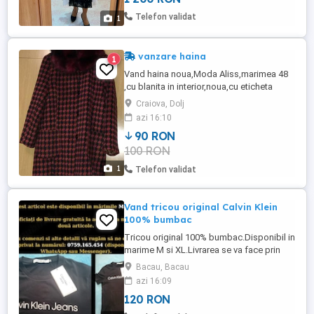
Telefon validat
1
vanzare haina
1
Vand haina noua,Moda Aliss,marimea 48
,cu blanita in interior,noua,cu eticheta
rupta.Lungimea este de 90 cm iar fata,
Craiova, Dolj
masurata dintr-o parte in alta este de 60
azi 16:10
cm.
90 RON
100 RON
1
Telefon validat
Vand tricou original Calvin Klein
100% bumbac
Tricou original 100% bumbac.Disponibil in
marime M si XL.Livrarea se va face prin
curier cu plata ramburs suportata de
Bacau, Bacau
cumparator.La 2 articole cumparate aveti
azi 16:09
transportul gratuit!
120 RON