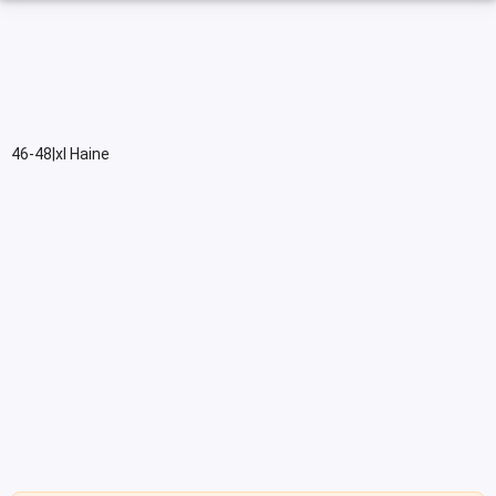
46-48|xl Haine