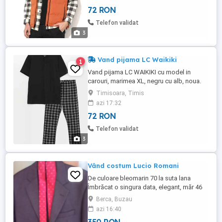
72 RON
Telefon validat
3
Vand pijama LC Waikiki
1
Vand pijama LC WAIKIKI cu model in
carouri, marimea XL, negru cu alb, noua.
Pret 72 ron, negociabil. Tel. , Marius
Timisoara, Timis
Timisoara.
azi 17:32
72 RON
Telefon validat
3
Vând costum Lucio Romani
De culoare bleomarin 70 la suta lana
Îmbrăcat o singura data, elegant, măr 46
Berca, Buzau
azi 16:40