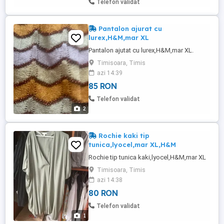
Telefon validat
Colecție: FIFA World Cup 2026 ...
Pantalon ajurat cu
lurex,H&M,mar XL
Pantalon ajutat cu lurex,H&M,mar XL.
Timisoara, Timis
azi 14:39
85 RON
Telefon validat
2
Rochie kaki tip
tunica,lyocel,mar XL,H&M
Rochie tip tunica kaki,lyocel,H&M,mar XL
Timisoara, Timis
azi 14:38
80 RON
Telefon validat
1