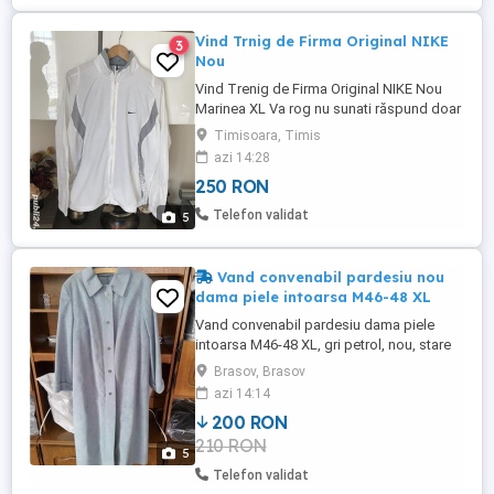
Vind Trnig de Firma Original NIKE
3
Nou
Vind Trenig de Firma Original NIKE Nou
Marinea XL Va rog nu sunati răspund doar
la mesaj aici
Timisoara, Timis
azi 14:28
250 RON
Telefon validat
5
Vand convenabil pardesiu nou
dama piele intoarsa M46-48 XL
Vand convenabil pardesiu dama piele
intoarsa M46-48 XL, gri petrol, nou, stare
perfecta, 200 Ron neg.
Brasov, Brasov
azi 14:14
200 RON
210 RON
5
Telefon validat