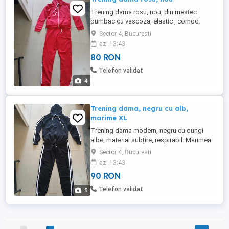
Trening dama rosu, nou, din mestec
bumbac cu vascoza, elastic , comod.
Pantalonii si hanoracul au buzunare.
Sector 4, Bucuresti
Mărimi disponibile: S si XL.
azi 13:43
80 RON
Telefon validat
4
Trening dama, negru cu alb,
marime XL
Trening dama modern, negru cu dungi
albe, material subțire, respirabil. Marimea
XL
Sector 4, Bucuresti
azi 13:43
90 RON
Telefon validat
5