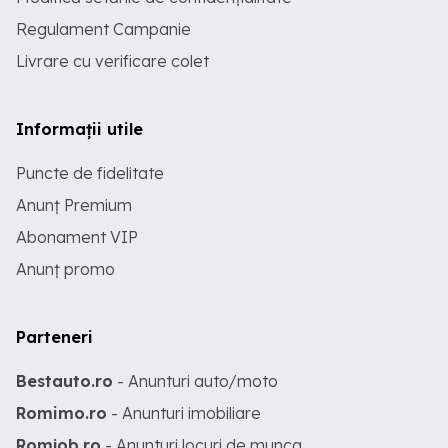
Regulament Campanie
Livrare cu verificare colet
Informații utile
Puncte de fidelitate
Anunț Premium
Abonament VIP
Anunț promo
Parteneri
Bestauto.ro
- Anunturi auto/moto
Romimo.ro
- Anunturi imobiliare
Romjob.ro
- Anunturi locuri de munca