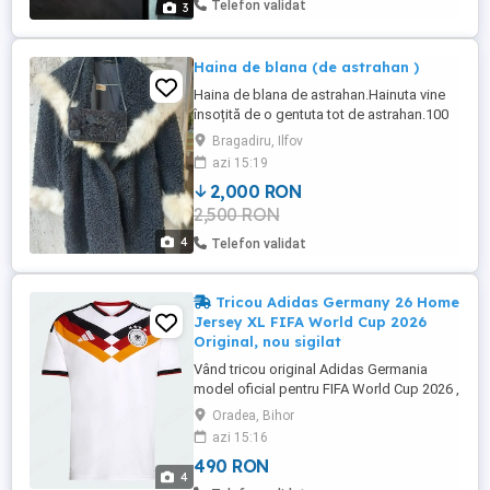
Telefon validat
3
Haina de blana (de astrahan )
Haina de blana de astrahan.Hainuta vine
însoțită de o gentuta tot de astrahan.100
la 100 naturală.Se potrivește pe or ce
Bragadiru, Ilfov
mărime. A fost îmbrăcată o singura data.
azi 15:19
2,000 RON
2,500 RON
4
Telefon validat
Tricou Adidas Germany 26 Home
Jersey XL FIFA World Cup 2026
Original, nou sigilat
Vând tricou original Adidas Germania
model oficial pentru FIFA World Cup 2026 ,
varianta Home Jersey (KD8363). Produs
Oradea, Bihor
100% autentic, adus din magazinul oficial
azi 15:16
Adidas, nou, sigilat, cu toate etichetele și
490 RON
ambalajul intact. Model: Germany 26
4
Home Jersey Cod produs: KD8363