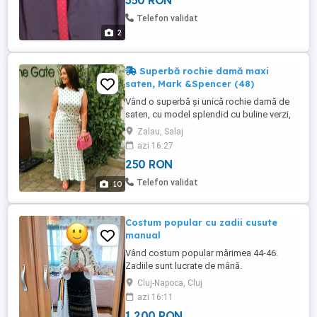
350 RON
Telefon validat
2
Superbă rochie damă maxi
saten, Mark &Spencer (48)
Vând o superbă și unică rochie damă de
saten, cu model splendid cu buline verzi,
cu croială clasică elegantă inspirată din
Zalau, Salaj
stilul " Pretty Woman"! Materialul de saten
azi 16:27
cu luciu de mătase cade frumos pe corp,
250 RON
iar cordonul lat evidențiază superb silueta
dumneavoastră! Dacă căutați rochia
Telefon validat
10
perfectă pentru ...
Costum popular cu zadii cusute
manual
Vând costum popular mărimea 44-46.
Zadiile sunt lucrate de mână.
Cluj-Napoca, Cluj
azi 16:11
1 200 RON