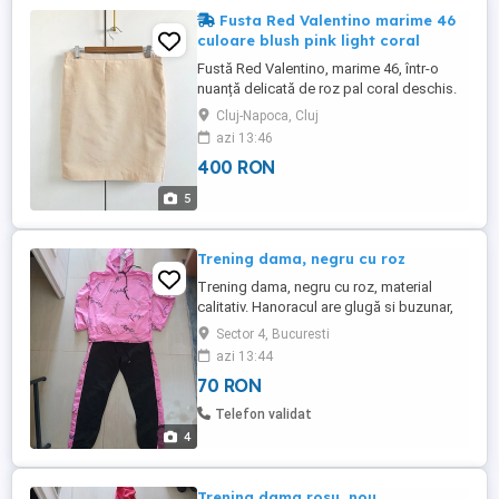
Fusta Red Valentino marime 46
culoare blush pink light coral
Fustă Red Valentino, marime 46, într-o
nuanță delicată de roz pal coral deschis.
Dimensiuni: Betelie talie 82 cm Lungime
Cluj-Napoca, Cluj
de la talie la tiv: 55 cm Culoarea și stilul
azi 13:46
acestei fuste aduc un aer fresh și feminin
400 RON
oricărei ținute. Perfectă pentru un look
elegant și rafinat. Este realizata dintr-un ...
5
Trening dama, negru cu roz
Trening dama, negru cu roz, material
calitativ. Hanoracul are glugă si buzunar,
pantalonii au elastic jos si buzunare.
Sector 4, Bucuresti
Mărimi disponibile L si XL.
azi 13:44
70 RON
Telefon validat
4
Trening dama rosu, nou