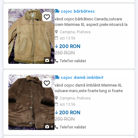
cojoc bărbătesc
vând cojoc bărbătesc Canada,culoare
crem Marimea XL aspect piele intoarsă la
exterior si îmblănit la interior.
Campina, Prahova
azi 13:56
200 RON
250 RON
4
Telefon validat
cojoc damă imblănit
vând cojoc damă îmblănit.Marimea XL
culoare maro,este foarte lung si foarte
călduros.
Campina, Prahova
azi 13:56
200 RON
250 RON
4
Telefon validat