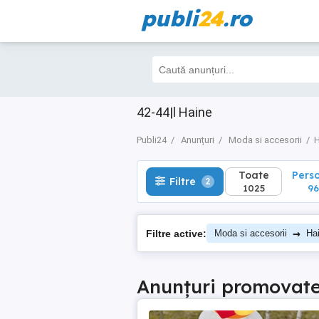
publi
24
.ro
Toate
Perso
Filtre
2
1025
968
42-44|l Haine
Publi24
Anunțuri
Moda si accesorii
H
Toate
Pers
Filtre
2
1025
96
→
Filtre active:
Moda si accesorii
Ha
Anunțuri promovat