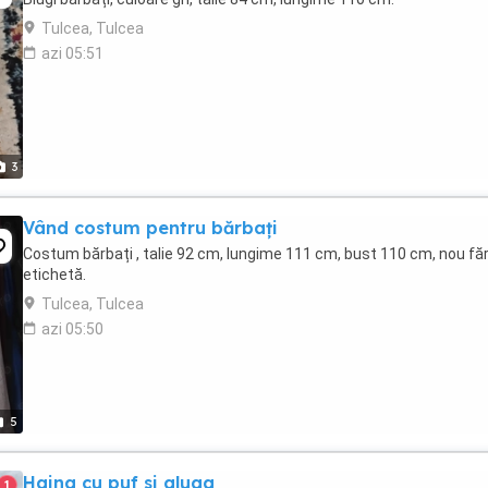
Tulcea, Tulcea
azi 05:51
3
Vând costum pentru bărbați
Costum bărbați , talie 92 cm, lungime 111 cm, bust 110 cm, nou fă
etichetă.
Tulcea, Tulcea
azi 05:50
5
Haina cu puf si gluga
1