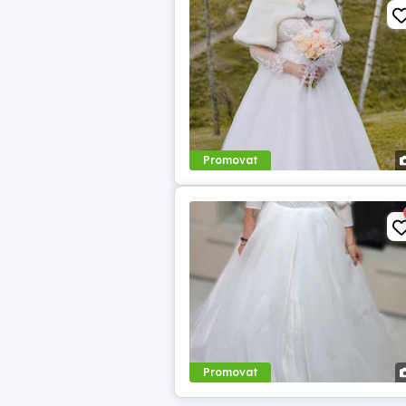
Promovat
Promovat