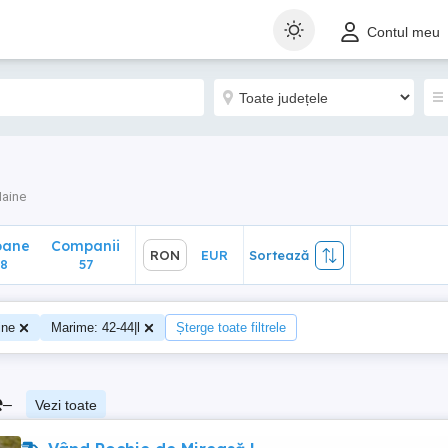
ane
Companii
RON
EUR
Sortează
Contul meu
57
aine
oane
Companii
RON
EUR
Sortează
8
57
ine
Marime: 42-44|l
Șterge toate filtrele
e
–
Vezi toate