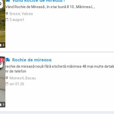
Vând Rochie de Mireasă !
Vând Rochie de Mireasă , în star bună 8 10 , Mărimea L ,
Brezoi, Valcea
5 august
3
Rochie de mireasa
1
rechie de mireasă nouă fără etichetă mărimea 48 mai multe detalii
nr de telefon
Moinesti, Bacau
ieri 01:26
3