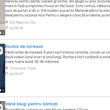
Hanorac pentru damă, culoare gri închis. Are glugă cu șnur, buzuna
mare în față și imprimeu Focus on the Good . Este comod, călduros
ușor de purtat zi de zi. Stil modern și practic Material plăcut la ati
Ideal pentru sezonul rece Pentru o alegere corectă a mărimii, puteț
solicita ...
Cluj-Napoca, Cluj
azi 06:30
1
Rochie de mireasă
Vând rochie de mireasă. În preț sunt incluse coronița, cerceii, un ce
două voaluri (unul scurt și unul lung). Rochia a fost curățată și este
stare foarte bună. 42-46 mărimea
Timisoara, Timis
azi 06:07
1
Vând blugi pentru bărbați
Blugi bărbați, culoare gri, talie 84 cm, lungime 110 cm.