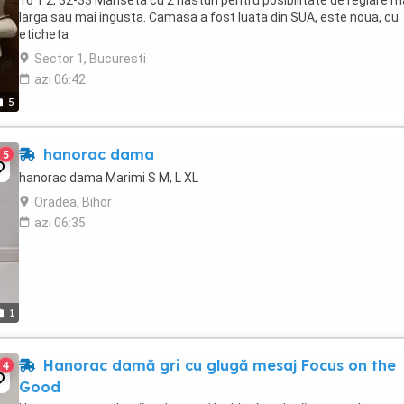
16 1 2, 32-33 Manseta cu 2 nasturi pentru posibilitate de reglare m
larga sau mai ingusta. Camasa a fost luata din SUA, este noua, cu
eticheta
Sector 1, Bucuresti
azi 06:42
5
hanorac dama
5
hanorac dama Marimi S M, L XL
Oradea, Bihor
azi 06:35
1
Hanorac damă gri cu glugă mesaj Focus on the
4
Good