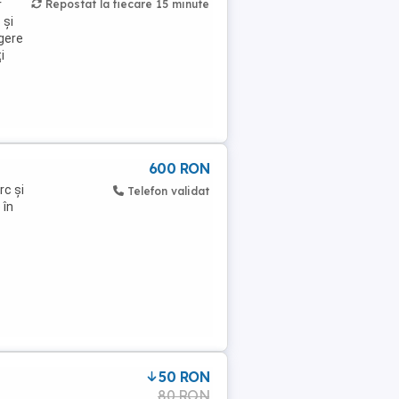
r
Repostat la fiecare 15 minute
 și
ngere
i
600 RON
rc și
Telefon validat
 în
50 RON
80 RON