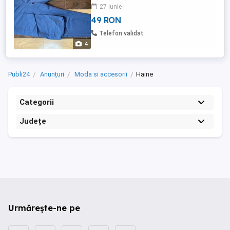
Zara, culoare albastru petrol, made in
27 iunie
Turkey. Marime EUR XL USA XL MEX 34.
49 RON
Produsul este nou, nu a fost purtat, starea
produsului este foarte bună, după cum se
Telefon validat
poate vedea ...
4
Publi24
Anunțuri
Moda si accesorii
Haine
Categorii
Județe
Urmărește-ne pe