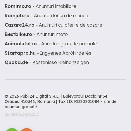
Romimo.ro
- Anunturi imobiliare
Romjob.ro
- Anunturi locuri de munca
Cazare24.ro
- Anunturi cu oferte de cazare
Bestbike.ro
- Anunturi moto
Animalutul.ro
- Anunturi gratuite animale
Startapro.hu
- Ingyenes Apróhirdetés
Quoka.de
- Kostenlose Kleinanzeigen
© 2026 Publi24 Digital S.R.L. | Bulevardul Dacia nr 34,
Oradea 410346, Romania | Tax ID: RO20201084 -
site de
anunturi gratuite
26.08.06.c0c206c