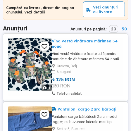
Vezi anunțuri
Cumpără cu livrare, direct din pagina
cu livrare
anunțului.
Vezi detalii
Anunțuri
20
50
Anunțuri pe pagină:
Vînd vestă vînătoare mărimea 54
nouă
Vînd vestă vînătoare foarte utilă pentru
partidele de vînătoare mărimea 54 ,nouă .
Craiova, Dolj
6 august
125 RON
130 RON
4
Telefon validat
Pantaloni cargo Zara bărbați
Pantaloni cargo bărbătești Zara, model
jogger, cu buzunare laterale mari tip
"patch" și șnur de strângere la talie. Model
Sector 5, Bucuresti